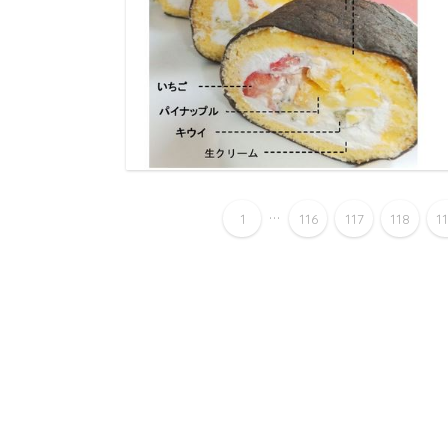
...
1
116
117
118
1