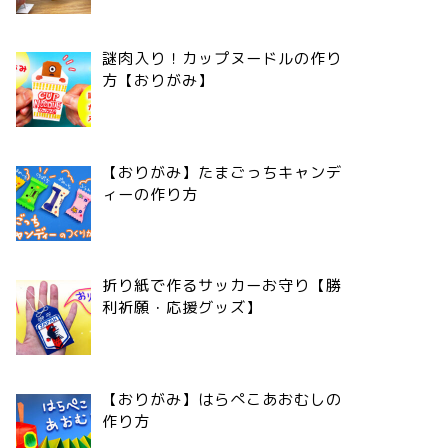
の説明 傘の部分、傘
み合わせて完成させます
謎肉入り！カップヌードルの作り
方【おりがみ】
おりがみ
謎肉入り！カ
がみ】
こんにちは。 今回は
カップの中から顔を出
【おりがみ】たまごっちキャンデ
謎肉をそれぞれ作って
ィーの作り方
おりがみ
【おりがみ】
り方
折り紙で作るサッカーお守り【勝
利祈願・応援グッズ】
こんにちは。 今回は
ャンディーを作ります
のコツは 人差し指を中
【おりがみ】はらぺこあおむしの
作り方
おりがみ
折り紙で作る