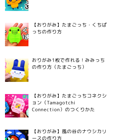
【おりがみ】たまごっち・くちぱ
っちの作り方
おりがみ1枚で作れる！みみっち
の作り方（たまごっち）
【おりがみ】たまごっちコネクシ
ョン（Tamagotchi
Connection）のつくりかた
【おりがみ】風の谷のナウシカリ
ースの作り方