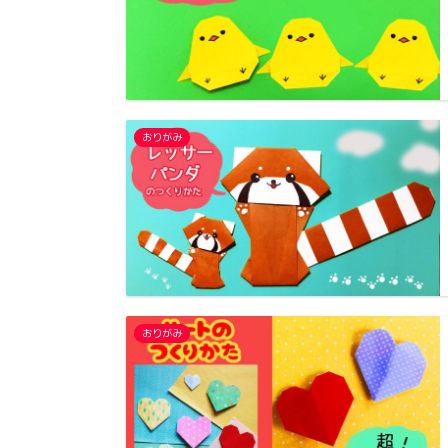
おりがみ
おりがみ