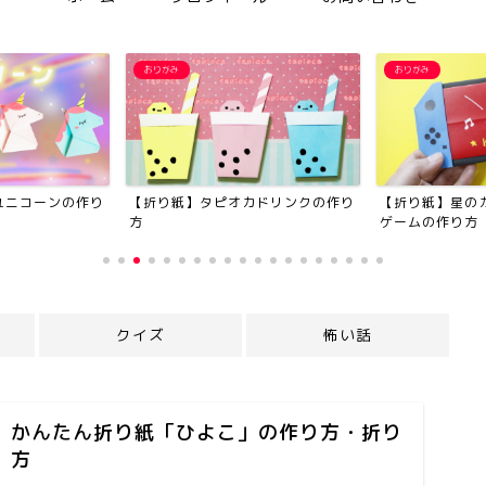
おりがみ
おりがみ
ユニコーンの作り
【折り紙】タピオカドリンクの作り
【折り紙】星のカ
方
ゲームの作り方
クイズ
怖い話
かんたん折り紙「ひよこ」の作り方・折り
方