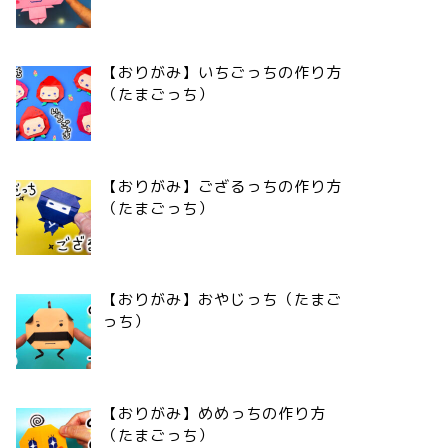
【おりがみ】
くん・ハナち
こんにちは。 今回は
【おりがみ】いちごっちの作り方
ハナちゃん をつくりま
（たまごっち）
目 …
next
【おりがみ】ござるっちの作り方
（たまごっち）
【おりがみ】おやじっち（たまご
っち）
【おりがみ】めめっちの作り方
（たまごっち）