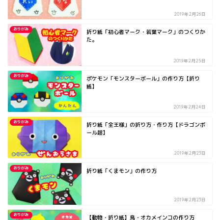
2019年2月26日
おりがみ
折り紙「初心者マーク・若葉マーク」のつくりか
た。
2019年2月25日
おりがみ
ポケモン「モンスターボール」の作り方【折り
紙】
2019年2月24日
おりがみ
折り紙「全王様」の折り方・作り方【ドラゴンボ
ール超】
2019年2月23日
おりがみ
折り紙「くまモン」の作り方
2019年2月23日
おりがみ
【動物・折り紙】鳥・オカメインコの作り方