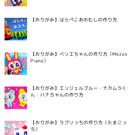
【おりがみ】はらぺこあおむしの作り方
【おりがみ】ベリエちゃんの作り方（Mezzo
Piano）
【おりがみ】エンジェルブルー・ナカムラく
ん・ハナちゃんの作り方
【おりがみ】ラブリっちの作り方（たまごっ
ち）