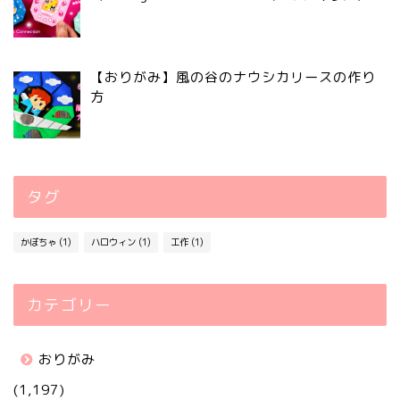
【おりがみ】風の谷のナウシカリースの作り
方
タグ
かぼちゃ
(1)
ハロウィン
(1)
工作
(1)
カテゴリー
おりがみ
(1,197)