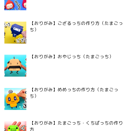
【おりがみ】ござるっちの作り方（たまごっ
ち）
【おりがみ】おやじっち（たまごっち）
【おりがみ】めめっちの作り方（たまごっ
ち）
【おりがみ】たまごっち・くちぱっちの作り
方