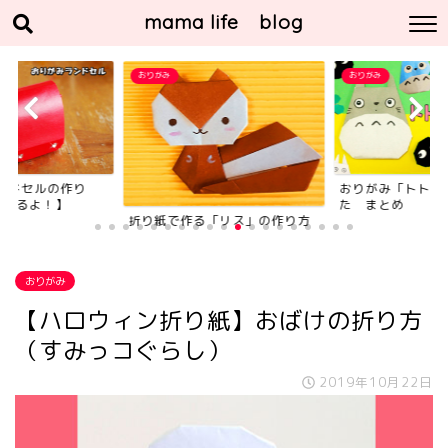
mama life blog
おりがみ
おりがみ
ンドセルの作り
おりがみ「トトロ
作れるよ！】
た まとめ
折り紙で作る「リス」の作り方
おりがみ
【ハロウィン折り紙】おばけの折り方
（すみっコぐらし）
2019年10月22日