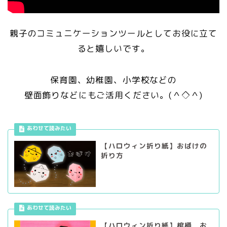
親子のコミュニケーションツールとしてお役に立て
ると嬉しいです。
保育園、幼稚園、小学校などの
壁面飾りなどにもご活用ください。(＾◇＾)
【ハロウィン折り紙】おばけの
折り方
【ハロウィン折り紙】棺桶 お