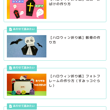
ばけの作り方
【ハロウィン折り紙】骸骨の作
り方
【ハロウィン折り紙】フォトフ
レームの作り方（すみっコぐら
し）