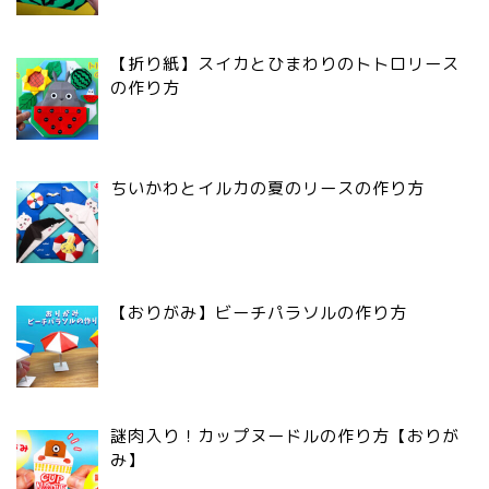
【折り紙】スイカとひまわりのトトロリース
の作り方
ちいかわとイルカの夏のリースの作り方
【おりがみ】ビーチパラソルの作り方
謎肉入り！カップヌードルの作り方【おりが
み】