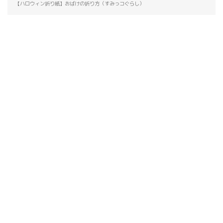
【ハロウィン折り紙】おばけの折り方（すみっコぐらし）