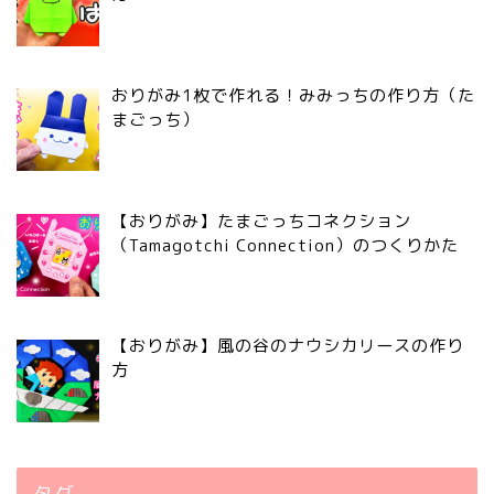
おりがみ1枚で作れる！みみっちの作り方（た
まごっち）
【おりがみ】たまごっちコネクション
（Tamagotchi Connection）のつくりかた
【おりがみ】風の谷のナウシカリースの作り
方
タグ