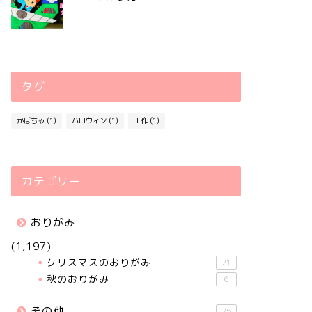
タグ
かぼちゃ
(1)
ハロウィン
(1)
工作
(1)
カテゴリー
おりがみ
(1,197)
クリスマスのおりがみ
21
秋のおりがみ
6
その他
25