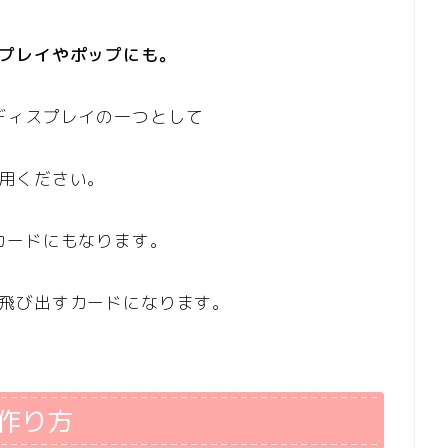
プレイやポップにも。
ディスプレイの一つとして
用ください。
カードにもなります。
飛び出すカードになります。
作り方