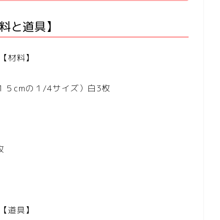
料と道具】
【材料】
×１５cmの１/4サイズ）白3枚
枚
【道具】