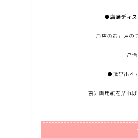
●店頭ディス
お店のお正月の
ご活
●飛び出す
裏に画用紙を貼れば