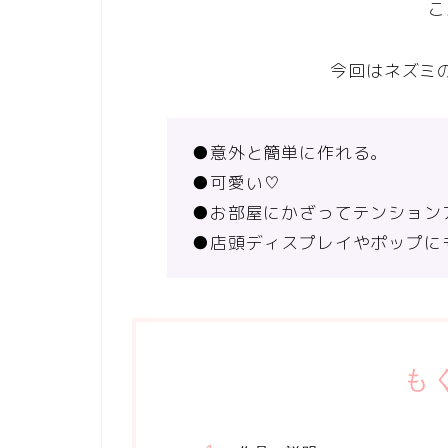
こ
今回はネズミ
●意外と簡単に作れる。
●可愛い♡
●お部屋にかざってテンション
●店頭ディスプレイやポップに
も