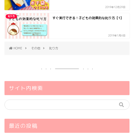
2019年12月29日
叱り方
すぐ実行できる！子どもの効果的な叱り方【1】
2019年1月6日
HOME
その他
叱り方
サイト内検索
最近の投稿