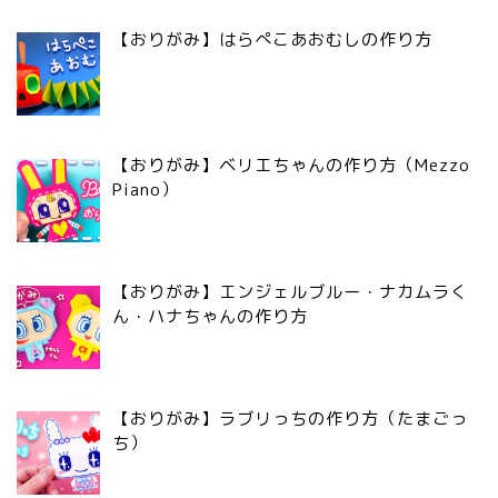
【おりがみ】はらぺこあおむしの作り方
【おりがみ】ベリエちゃんの作り方（Mezzo
Piano）
【おりがみ】エンジェルブルー・ナカムラく
ん・ハナちゃんの作り方
【おりがみ】ラブリっちの作り方（たまごっ
ち）