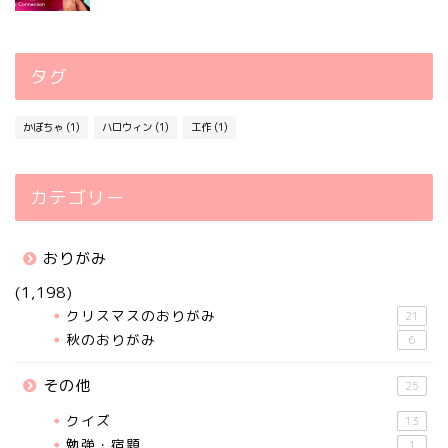
タグ
かぼちゃ
(1)
ハロウィン
(1)
工作
(1)
カテゴリー
おりがみ
(1,198)
クリスマスのおりがみ
21
秋のおりがみ
6
その他
25
クイズ
13
勉強・宿題
1