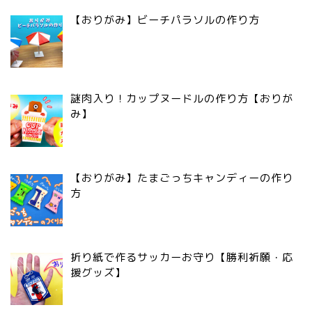
【おりがみ】ビーチパラソルの作り方
謎肉入り！カップヌードルの作り方【おりが
み】
【おりがみ】たまごっちキャンディーの作り
方
折り紙で作るサッカーお守り【勝利祈願・応
援グッズ】