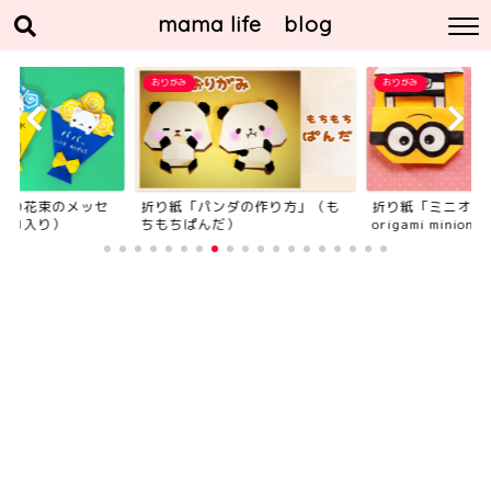
mama life blog
おりがみ
おりがみ
ラの花束のメッセ
折り紙「パンダの作り方」（も
折り紙「ミニオ
ネコ入り）
ちもちぱんだ）
origami minion