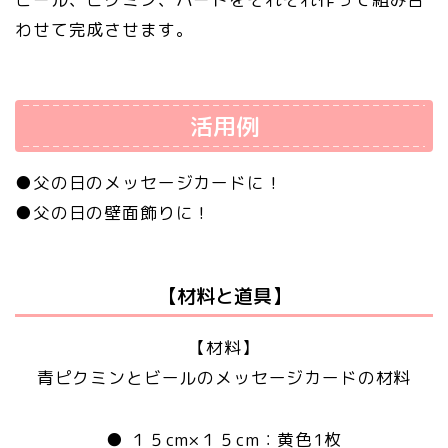
わせて完成させます。
活用例
●父の日のメッセージカードに！
●父の日の壁面飾りに！
【材料と道具】
【材料】
青ピクミンとビールのメッセージカードの材料
● １５cm×１５cm：黄色1枚