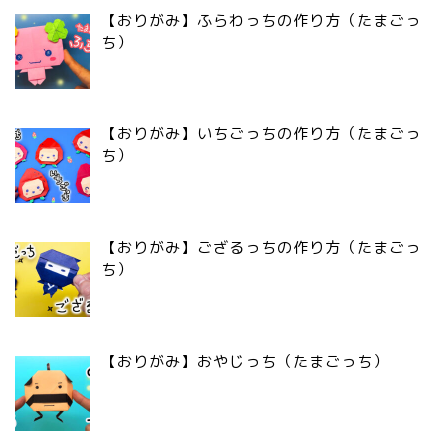
【おりがみ】ふらわっちの作り方（たまごっ
ち）
【おりがみ】いちごっちの作り方（たまごっ
ち）
【おりがみ】ござるっちの作り方（たまごっ
ち）
【おりがみ】おやじっち（たまごっち）