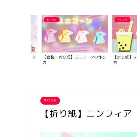
おりがみ
おりがみ
ぐらしタピオカ
【動物・折り紙】ユニコーンの作り
【折り紙】タピオ
方
方
おりがみ
【折り紙】ニンフィア