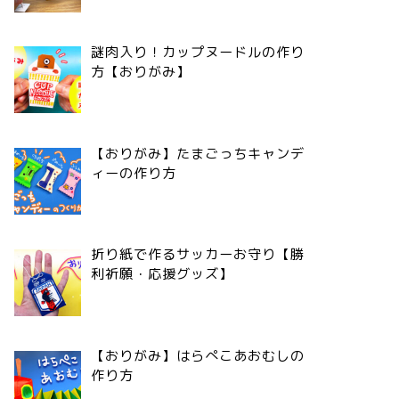
謎肉入り！カップヌードルの作り
方【おりがみ】
【おりがみ】たまごっちキャンデ
ィーの作り方
折り紙で作るサッカーお守り【勝
利祈願・応援グッズ】
【おりがみ】はらぺこあおむしの
作り方