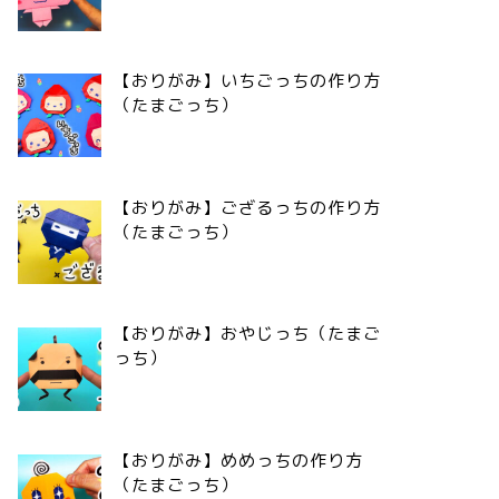
【おりがみ】いちごっちの作り方
（たまごっち）
【おりがみ】ござるっちの作り方
（たまごっち）
【おりがみ】おやじっち（たまご
っち）
【おりがみ】めめっちの作り方
（たまごっち）