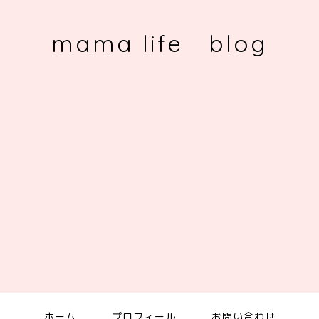
mama life blog
ホーム
プロフィール
お問い合わせ