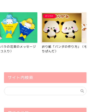
おりがみ
おりがみ
の花束のメッセージ
折り紙「パンダの作り方」（もちも
折り紙「ミニ
り）
ちぱんだ）
origami mini
サイト内検索