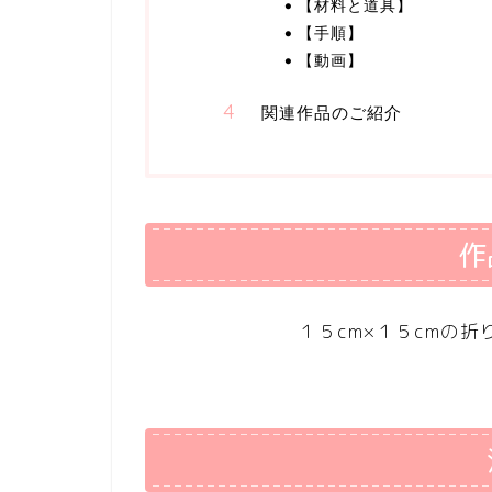
【材料と道具】
【手順】
【動画】
関連作品のご紹介
作
１５cm×１５cmの