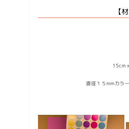
【材
15cm
直径１５mmカラ