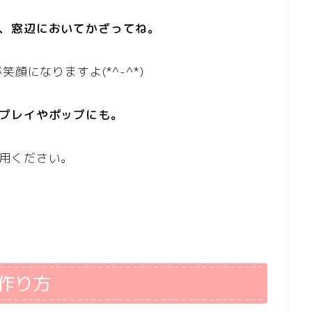
、窓辺においてかざってね。
顔になりますよ(*^-^*)
プレイやポップにも。
用ください。
作り方