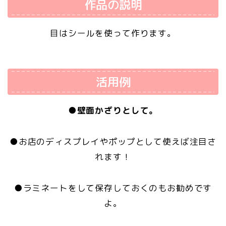
作品の説明
目はシールを使って作ります。
活用例
●壁面かざりとして。
●お店のディスプレイやポップとして使えば注目さ
れます！
●ラミネートをして保存しておくのもお勧めです
よ。