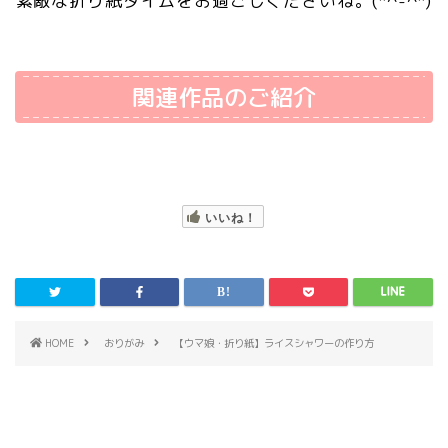
素敵な折り紙タイムをお過ごしくださいね。(*^-^*)
関連作品のご紹介
いいね！
HOME
おりがみ
【ウマ娘・折り紙】ライスシャワーの作り方