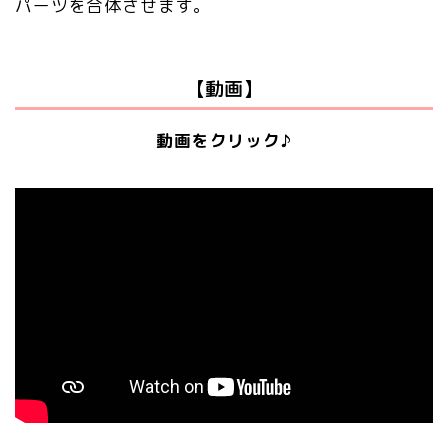
パーツを合体させます。
【動画】
動画をクリック♪