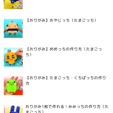
【おりがみ】おやじっち（たまごっち）
【おりがみ】めめっちの作り方（たまごっ
ち）
【おりがみ】たまごっち・くちぱっちの作り
方
おりがみ1枚で作れる！みみっちの作り方（た
まごっち）