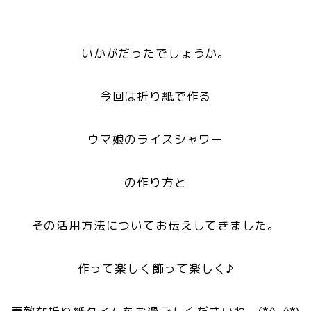
いかがだったでしょうか。
今回は折り紙で作る
ウマ娘のライスシャワー
の作り方と
その活用方法についてお伝えしてきました。
作って楽しく飾って楽しく♪