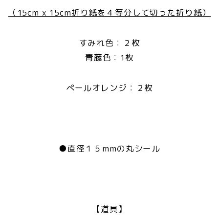
（15cm x 15cm折り紙を４等分して切った折り紙）
すみれ色：２枚
青藤色：1枚
ぺールオレンジ：２枚
●直径１５mmの丸シール
【道具】