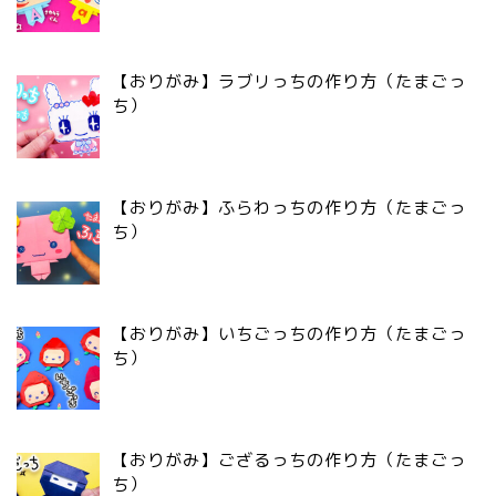
【おりがみ】ラブリっちの作り方（たまごっ
ち）
【おりがみ】ふらわっちの作り方（たまごっ
ち）
【おりがみ】いちごっちの作り方（たまごっ
ち）
【おりがみ】ござるっちの作り方（たまごっ
ち）