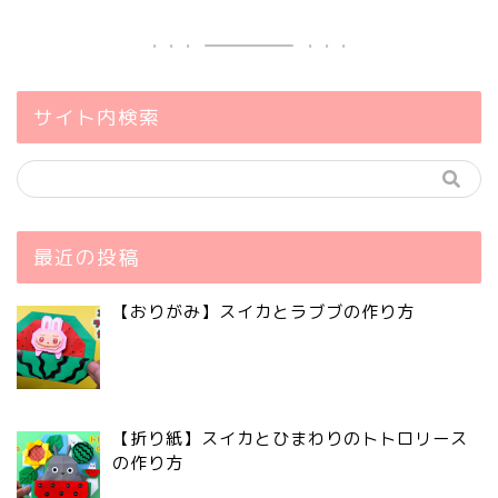
サイト内検索
最近の投稿
【おりがみ】スイカとラブブの作り方
【折り紙】スイカとひまわりのトトロリース
の作り方