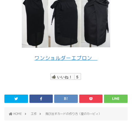
ワンショルダーエプロン
いいね！
5
HOME
工作
飛び出すカードの作り方（星のカービィ）