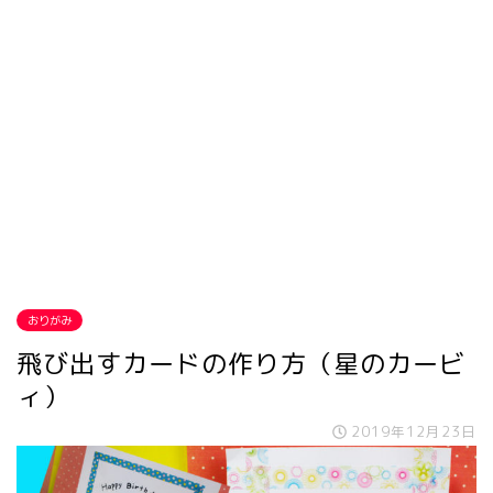
おりがみ
飛び出すカードの作り方（星のカービ
ィ）
2019年12月23日