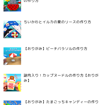
の作り方
ちいかわとイルカの夏のリースの作り方
【おりがみ】ビーチパラソルの作り方
謎肉入り！カップヌードルの作り方【おりが
み】
【おりがみ】たまごっちキャンディーの作り