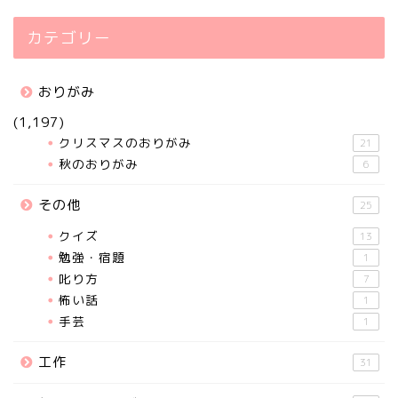
カテゴリー
おりがみ
(1,197)
クリスマスのおりがみ
21
秋のおりがみ
6
その他
25
クイズ
13
勉強・宿題
1
叱り方
7
怖い話
1
手芸
1
工作
31