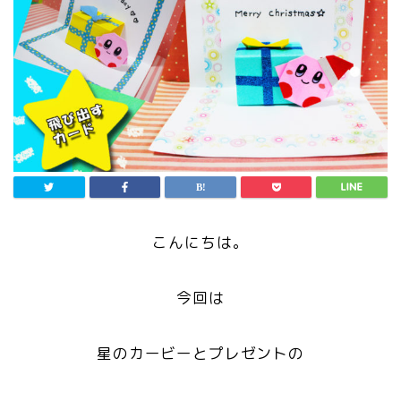
こんにちは。
今回は
星のカービーとプレゼントの