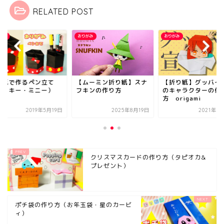
RELATED POST
がみ
おりがみ
おりがみ
り紙で作るペン立て
【ムーミン折り紙】スナ
【折り紙】グッバイ
ミッキー・ミニー）
フキンの作り方
のキャラクターの作
方 origami
2019年5月19日
2025年8月19日
2021年5
クリスマスカードの作り方（タピオカ&
プレゼント）
ポチ袋の作り方（お年玉袋・星のカービ
ィ）