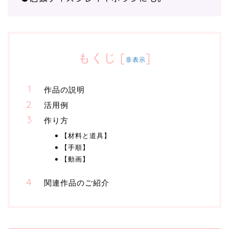
もくじ
[
]
非表示
作品の説明
活用例
作り方
【材料と道具】
【手順】
【動画】
関連作品のご紹介