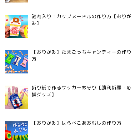
謎肉入り！カップヌードルの作り方【おりが
み】
【おりがみ】たまごっちキャンディーの作り
方
折り紙で作るサッカーお守り【勝利祈願・応
援グッズ】
【おりがみ】はらぺこあおむしの作り方