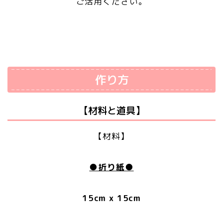
ご活用ください。
作り方
【材料と道具】
【材料】
●折り紙●
15cm x 15cm