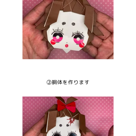
②胴体を作ります