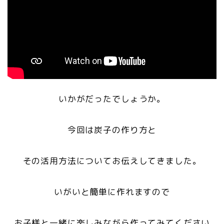
いかがだったでしょうか。
今回は炭子の作り方と
その活用方法についてお伝えしてきました。
いがいと簡単に作れますので
お子様と一緒に楽しみながら作ってみてください