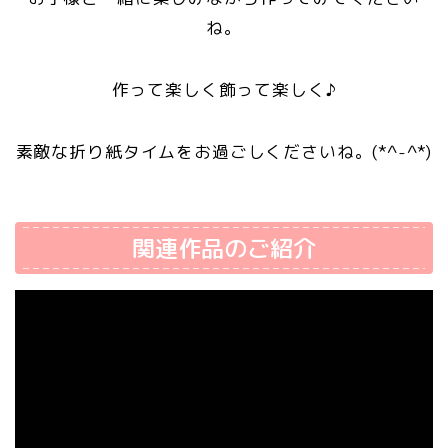
ね。
作って楽しく飾って楽しく♪
素敵な折り紙タイムをお過ごしくださいね。(*^-^*)
関連作品のご紹介