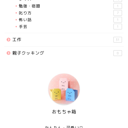
勉強・宿題
1
叱り方
7
怖い話
1
手芸
1
工作
31
親子クッキング
8
おもちゃ箱
かんたん・可愛い♡