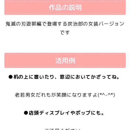
作品の説明
鬼滅の刃遊郭編で登場する炭治郎の女装バージョン
です
活用例
●机の上に置いたり、窓辺においてかざってね。
老若男女だれもが笑顔になりますよ(*^-^*)
●店頭ディスプレイやポップにも。