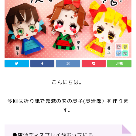
こんにちは。
今回は折り紙で鬼滅の刃の炭子(炭治郎）を作りま
す。
●店頭ディスプレイやポップにも。