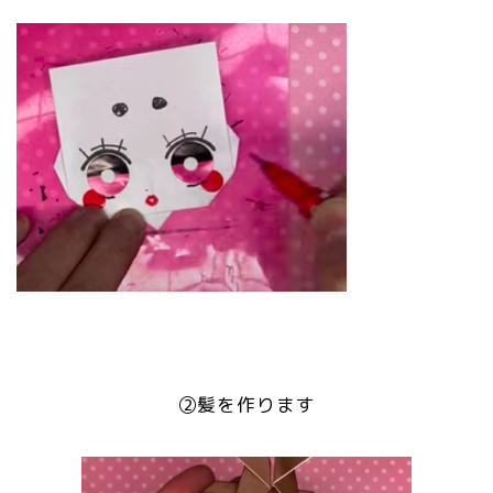
②髪を作ります