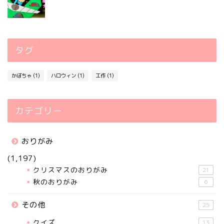
タグ
かぼちゃ
(1)
ハロウィン
(1)
工作
(1)
カテゴリー
おりがみ
(1,197)
クリスマスのおりがみ
21
秋のおりがみ
6
その他
25
クイズ
13