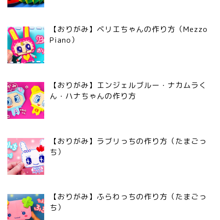
【おりがみ】ベリエちゃんの作り方（Mezzo
Piano）
【おりがみ】エンジェルブルー・ナカムラく
ん・ハナちゃんの作り方
【おりがみ】ラブリっちの作り方（たまごっ
ち）
【おりがみ】ふらわっちの作り方（たまごっ
ち）