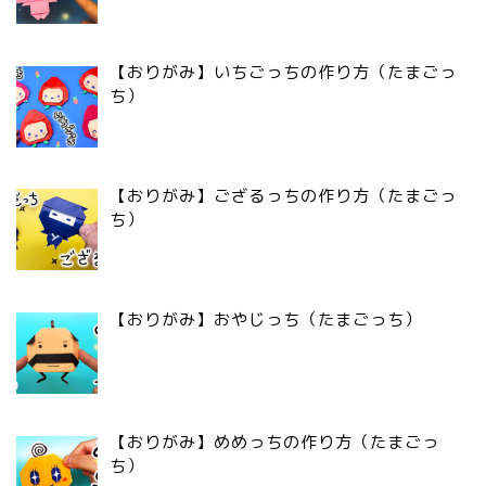
【おりがみ】いちごっちの作り方（たまごっ
ち）
【おりがみ】ござるっちの作り方（たまごっ
ち）
【おりがみ】おやじっち（たまごっち）
【おりがみ】めめっちの作り方（たまごっ
ち）