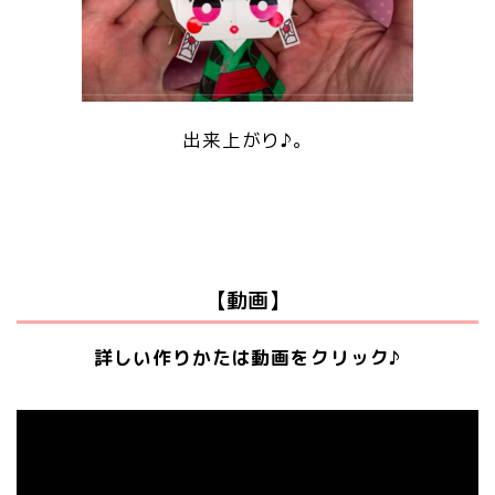
出来上がり♪。
【動画】
詳しい作りかたは動画をクリック♪