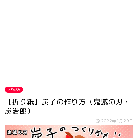
おりがみ
【折り紙】炭子の作り方（鬼滅の刃・
炭治郎）
2022年1月29日