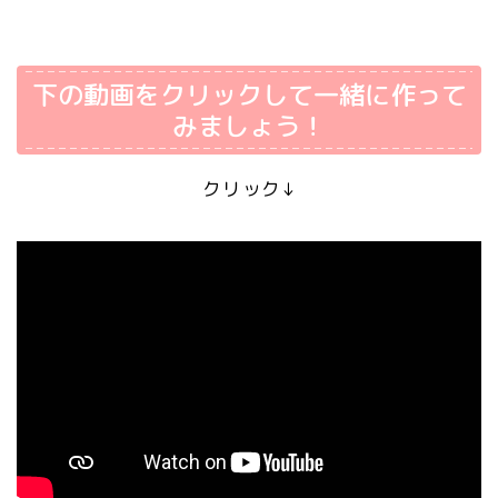
下の動画をクリックして一緒に作って
みましょう！
クリック↓