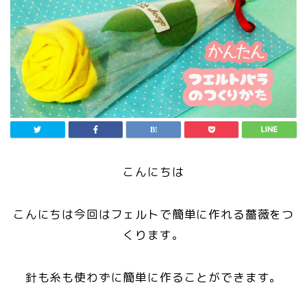
こんにちは
こんにちは今回はフェルトで簡単に作れる薔薇をつ
くります。
針も糸も使わずに簡単に作ることができます。