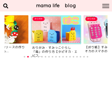
mama life blog
おりがみ
おりがみ
トロリースの作り
【折り紙】すみっ
おりがみ・すみっこぐらし
oto...
オカのスマホの作
「箱」の作り方【タピオカ・エ
ビフ...