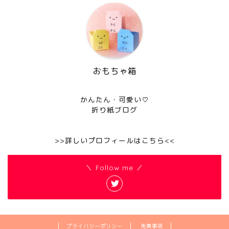
おもちゃ箱
かんたん・可愛い♡
折り紙ブログ
>>詳しいプロフィールはこちら<<
＼ Follow me ／
プライバシーポリシー
免責事項