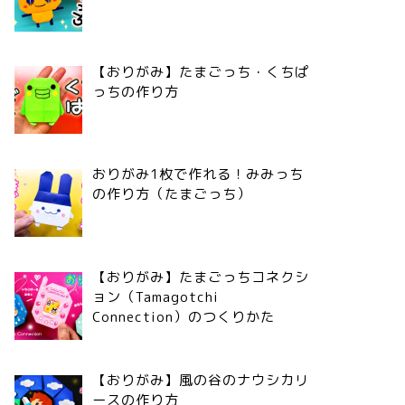
【おりがみ】たまごっち・くちぱ
っちの作り方
おりがみ1枚で作れる！みみっち
の作り方（たまごっち）
【おりがみ】たまごっちコネクシ
ョン（Tamagotchi
Connection）のつくりかた
【おりがみ】風の谷のナウシカリ
ースの作り方