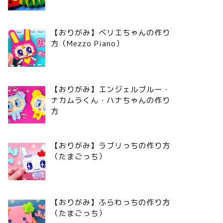
【おりがみ】ベリエちゃんの作り
方（Mezzo Piano）
【おりがみ】エンジェルブルー・
ナカムラくん・ハナちゃんの作り
方
【おりがみ】ラブリっちの作り方
（たまごっち）
【おりがみ】ふらわっちの作り方
（たまごっち）