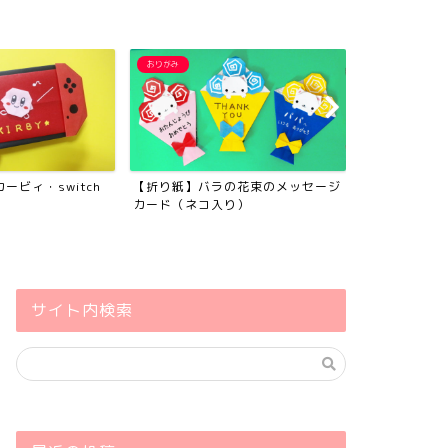
おりがみ
おりがみ
ービィ・switch
【折り紙】バラの花束のメッセージ
折り紙「パン
カード（ネコ入り）
ちぱんだ）
サイト内検索