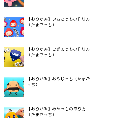
【おりがみ】いちごっちの作り方
（たまごっち）
【おりがみ】ござるっちの作り方
（たまごっち）
【おりがみ】おやじっち（たまご
っち）
【おりがみ】めめっちの作り方
（たまごっち）