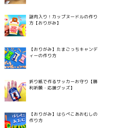
謎肉入り！カップヌードルの作り
方【おりがみ】
【おりがみ】たまごっちキャンデ
ィーの作り方
折り紙で作るサッカーお守り【勝
利祈願・応援グッズ】
【おりがみ】はらぺこあおむしの
作り方