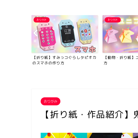
おりがみ
おりがみ
【折り紙】すみっコぐらしタピオカ
【動物・折り紙】
ぐらし「箱」の
のスマホの作り方
方
フ...
おりがみ
【折り紙・作品紹介】鬼滅の