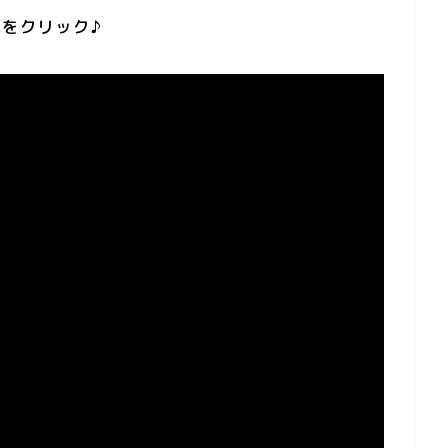
をクリック♪