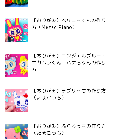
【おりがみ】ベリエちゃんの作り
方（Mezzo Piano）
【おりがみ】エンジェルブルー・
ナカムラくん・ハナちゃんの作り
方
【おりがみ】ラブリっちの作り方
（たまごっち）
【おりがみ】ふらわっちの作り方
（たまごっち）