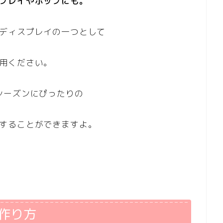
プレイやポップにも。
ディスプレイの一つとして
用ください。
シーズンにぴったりの
することができますよ。
作り方