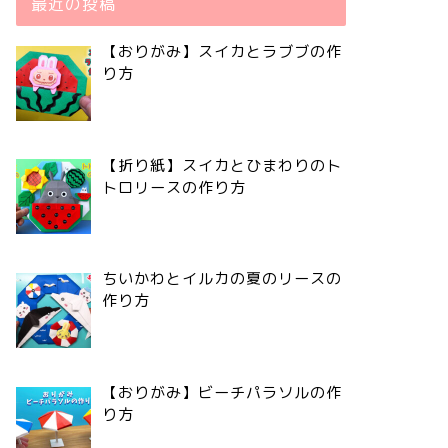
最近の投稿
【おりがみ】スイカとラブブの作
り方
【折り紙】スイカとひまわりのト
トロリースの作り方
ちいかわとイルカの夏のリースの
作り方
【おりがみ】ビーチパラソルの作
り方