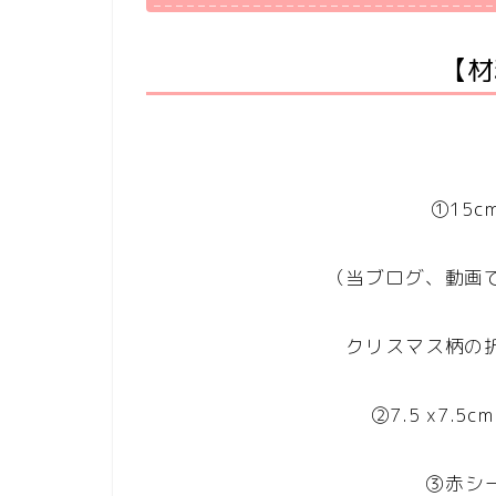
【材
①15cm
（当ブログ、動画
クリスマス柄の
②7.5 x7.
③赤シ