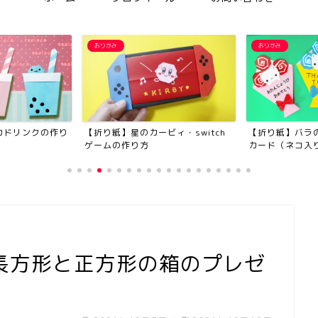
おりがみ
おりがみ
カドリンクの作り
【折り紙】星のカービィ・switch
【折り紙】バラ
ゲームの作り方
カード（ネコ入
長方形と正方形の箱のプレゼ