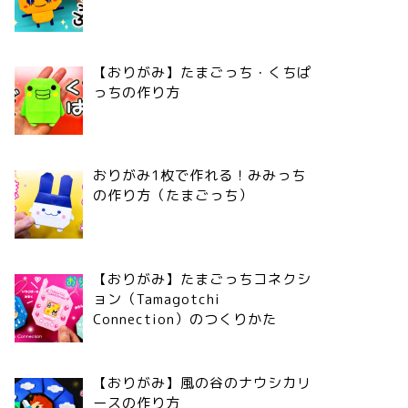
【おりがみ】たまごっち・くちぱ
っちの作り方
おりがみ1枚で作れる！みみっち
の作り方（たまごっち）
【おりがみ】たまごっちコネクシ
ョン（Tamagotchi
Connection）のつくりかた
【おりがみ】風の谷のナウシカリ
ースの作り方