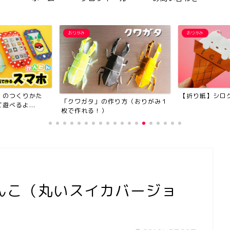
おりがみ
おりがみ
【折り紙】シロクマアイスの作り方
折り紙と新聞紙
り方（おりがみ１
らしリース」の
んこ（丸いスイカバージョ