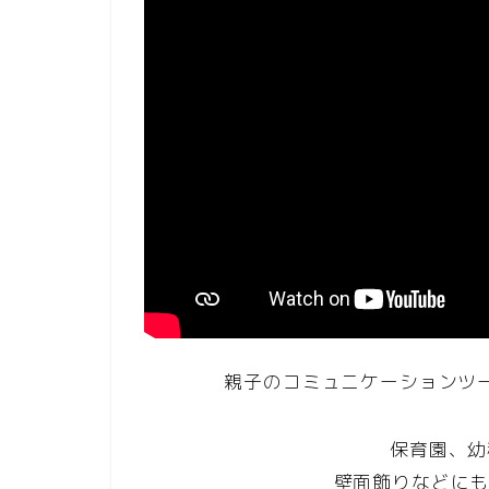
親子のコミュニケーションツ
保育園、幼
壁面飾りなどにも