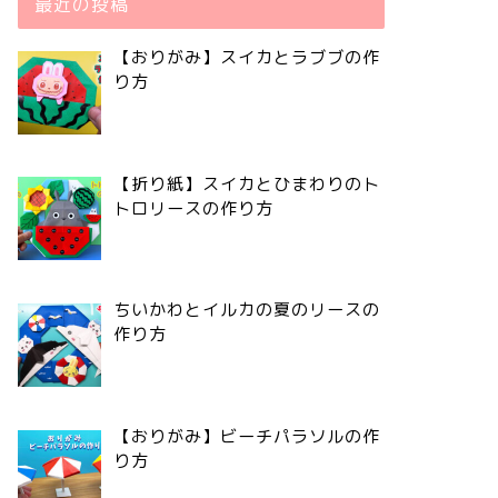
最近の投稿
【おりがみ】スイカとラブブの作
り方
【折り紙】スイカとひまわりのト
トロリースの作り方
ちいかわとイルカの夏のリースの
作り方
【おりがみ】ビーチパラソルの作
り方