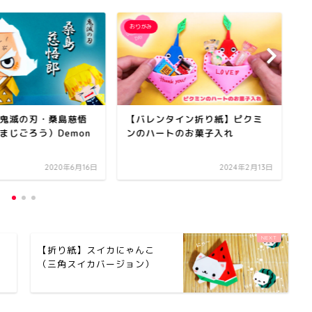
おりがみ
お
鬼滅の刃・桑島慈悟
【バレンタイン折り紙】ピクミ
まじごろう）Demon
ンのハートのお菓子入れ
o
2020年6月16日
2024年2月13日
の
【折り紙】スイカにゃんこ
（三角スイカバージョン）