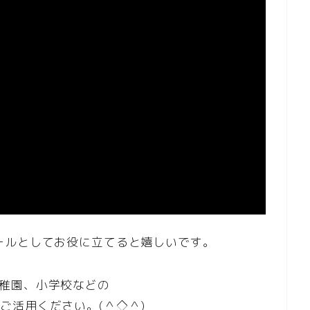
ールとしてお役に立てると嬉しいです。
稚園、小学校などの
ご活用ください。(＾◇＾)