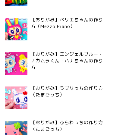
【おりがみ】ベリエちゃんの作り
方（Mezzo Piano）
【おりがみ】エンジェルブルー・
ナカムラくん・ハナちゃんの作り
方
【おりがみ】ラブリっちの作り方
（たまごっち）
【おりがみ】ふらわっちの作り方
（たまごっち）