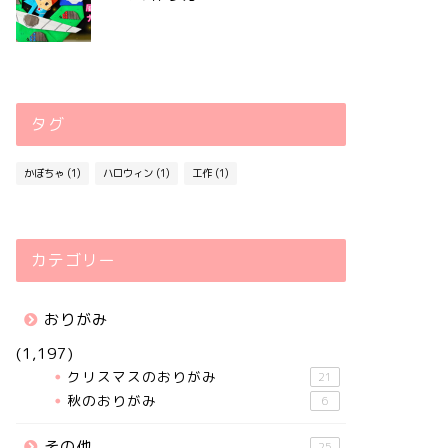
りがみ
タグ
【折り紙】三方の作り方
かぼちゃ
(1)
ハロウィン
(1)
工作
(1)
rigami
2020年2月23日
カテゴリー
おりがみ
(1,197)
クリスマスのおりがみ
21
秋のおりがみ
6
その他
25