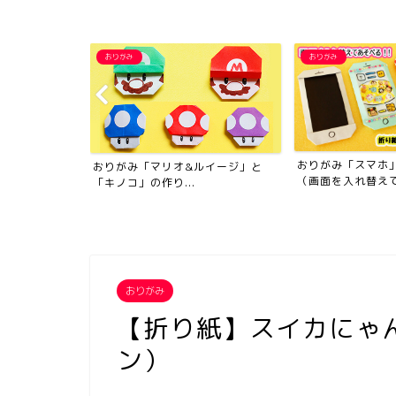
おりがみ
おりがみ
おりがみ「スマホ」のつくりかた
ルイージ」と
「クワガタ」の作
（画面を入れ替えて遊べるよ...
枚で作れる！）
おりがみ
【折り紙】スイカにゃ
ン）