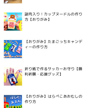
謎肉入り！カップヌードルの作り
方【おりがみ】
【おりがみ】たまごっちキャンデ
ィーの作り方
折り紙で作るサッカーお守り【勝
利祈願・応援グッズ】
【おりがみ】はらぺこあおむしの
作り方