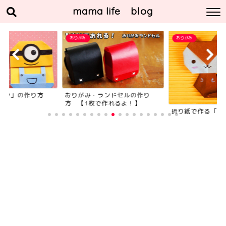
mama life blog
おりがみ
おりがみ
ンドセルの作り
おりがみ「トトロ
作れるよ！】
た まとめ
折り紙で作る「リス」の作り方