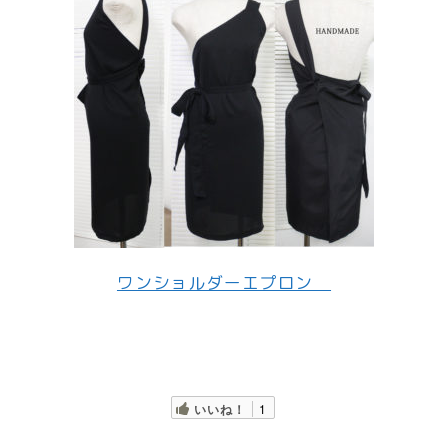
ワンショルダーエプロン
いいね！
1