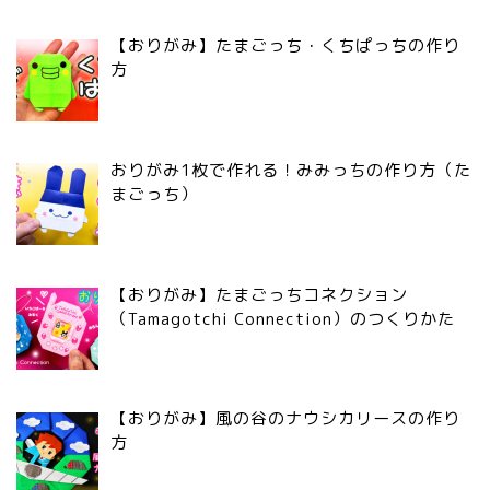
【おりがみ】たまごっち・くちぱっちの作り
方
おりがみ1枚で作れる！みみっちの作り方（た
まごっち）
【おりがみ】たまごっちコネクション
（Tamagotchi Connection）のつくりかた
【おりがみ】風の谷のナウシカリースの作り
方