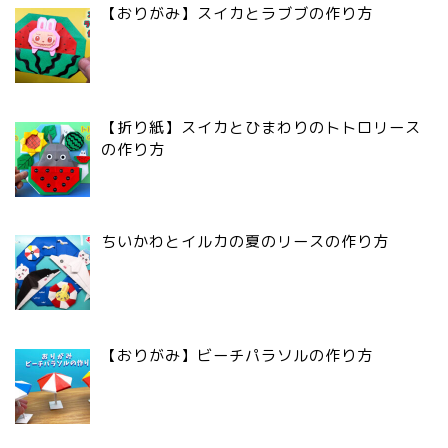
【おりがみ】スイカとラブブの作り方
【折り紙】スイカとひまわりのトトロリース
の作り方
ちいかわとイルカの夏のリースの作り方
【おりがみ】ビーチパラソルの作り方