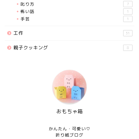
叱り方
7
怖い話
1
手芸
1
工作
31
親子クッキング
8
おもちゃ箱
かんたん・可愛い♡
折り紙ブログ