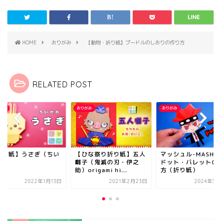
HOME
おりがみ
【動物・折り紙】プードルのしおりの作り方
RELATED POST
がみ
おりがみ
おりがみ
ひな祭り折り紙】五人
マッシュル-MASHLE-
【折り紙】うさぎ（
子（鬼滅の刃・伊之
ドット・バレットの作り
かわ）
rigami hi...
方（折り紙）
2021年2月23日
2024年5月20日
2022年1