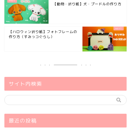
【動物・折り紙】犬・プードルの作り方
【ハロウィン折り紙】フォトフレームの
作り方（すみっコぐらし）
サイト内検索
最近の投稿