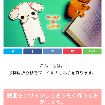
こんにちは。
今回は折り紙でプードルのしおりを作ります。
動画をクリックしてさっそく作ってみ
ましょう。