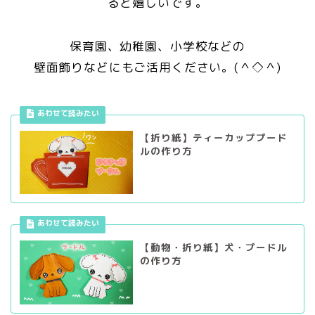
ると嬉しいです。
保育園、幼稚園、小学校などの
壁面飾りなどにもご活用ください。(＾◇＾)
【折り紙】ティーカッププード
ルの作り方
【動物・折り紙】犬・プードル
の作り方