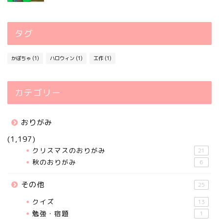
タグ
かぼちゃ
(1)
ハロウィン
(1)
工作
(1)
カテゴリー
おりがみ
(1,197)
クリスマスのおりがみ
21
秋のおりがみ
6
その他
25
クイズ
13
勉強・宿題
1