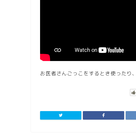
お医者さんごっこをするとき使ったり