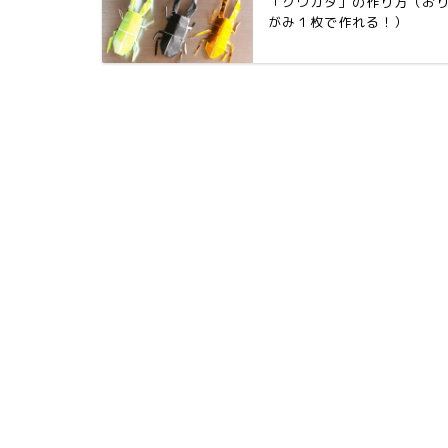
「クワガタ」の作り方（お
がみ１枚で作れる！）