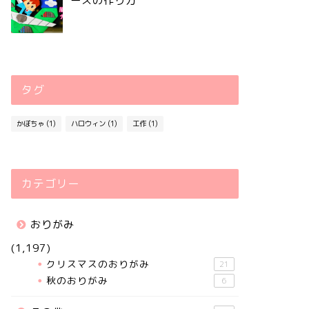
ースの作り方
タグ
かぼちゃ
(1)
ハロウィン
(1)
工作
(1)
カテゴリー
おりがみ
(1,197)
クリスマスのおりがみ
21
秋のおりがみ
6