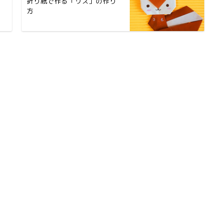
り
折り紙で作る「リス」の作り
方