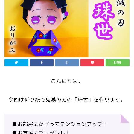
こんにちは。
今回は折り紙で鬼滅の刃の「珠世」を作ります。
●お部屋にかざってテンションアップ！
●お友達にプレゼント！