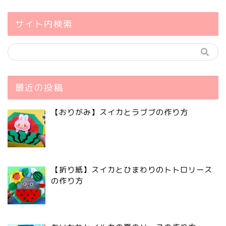
サイト内検索
最近の投稿
【おりがみ】スイカとラブブの作り方
【折り紙】スイカとひまわりのトトロリース
の作り方