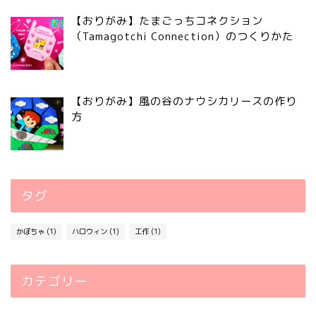
【おりがみ】たまごっちコネクション
（Tamagotchi Connection）のつくりかた
【おりがみ】風の谷のナウシカリースの作り
方
タグ
かぼちゃ
(1)
ハロウィン
(1)
工作
(1)
カテゴリー