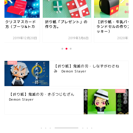
作りクリスマスカード
折り紙「プレゼント」の
【折り紙・牛乳パッ
作り方（ブーツ&トカ
作り方。
ランドセルの作り方
）
ッキー）
2019年12月20日
2019年3月6日
2020年2
【折り紙】鬼滅の刃・しなずがわさね
み Demon Slayer
【折り紙】鬼滅の刃・きぶつじむざん
Demon Slayer