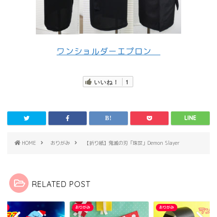
ワンショルダーエプロン
いいね！
1
HOME
おりがみ
【折り紙】鬼滅の刃「珠世」Demon Slayer
RELATED POST
がみ
おりがみ
おりがみ