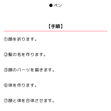
●ペン
【手順】
①顔を折ります。
②髪の毛を作ります。
③顔のパーツを描きます。
⑥体を作ります。
⑦顔と体を合体させます。