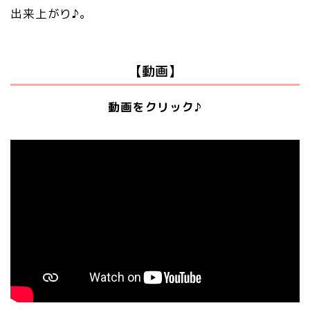
出来上がり♪。
【動画】
動画をクリック♪