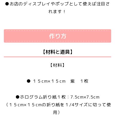
●お店のディスプレイやポップとして使えば注目さ
れます！
作り方
【材料と道具】
【材料】
● １５cm×１５cm 紫 １枚
●ホログラム折り紙１枚：7.5cm×7.5cm
（１５cm×１５cmの折り紙を１/4サイズに切って使
用）