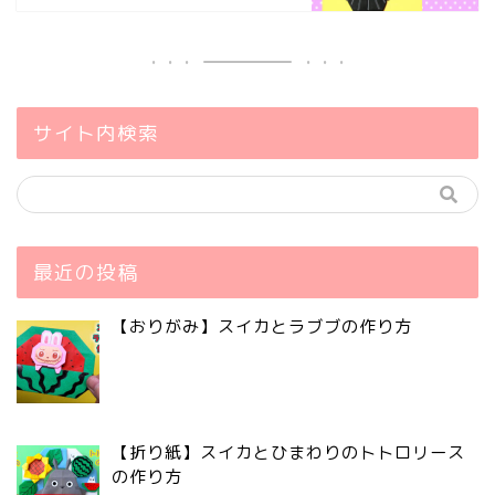
サイト内検索
最近の投稿
【おりがみ】スイカとラブブの作り方
【折り紙】スイカとひまわりのトトロリース
の作り方