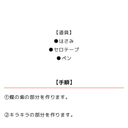
【道具】
●はさみ
●セロテープ
●ペン
【手順】
①蝶の紫の部分を作ります。
②キラキラの部分を作ります。