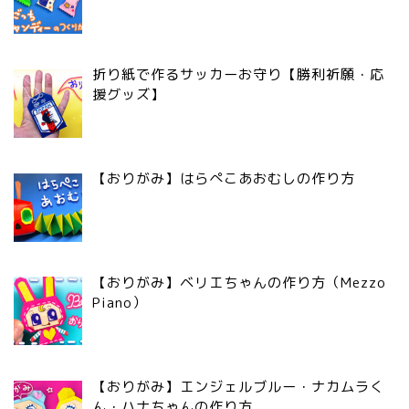
折り紙で作るサッカーお守り【勝利祈願・応
援グッズ】
【おりがみ】はらぺこあおむしの作り方
【おりがみ】ベリエちゃんの作り方（Mezzo
Piano）
【おりがみ】エンジェルブルー・ナカムラく
ん・ハナちゃんの作り方