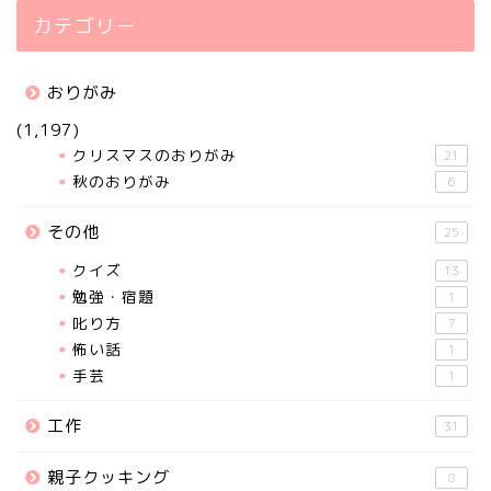
カテゴリー
おりがみ
(1,197)
クリスマスのおりがみ
21
秋のおりがみ
6
その他
25
クイズ
13
勉強・宿題
1
叱り方
7
怖い話
1
手芸
1
工作
31
親子クッキング
8