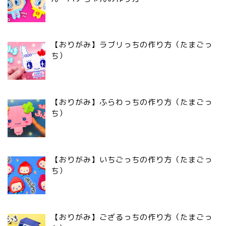
【おりがみ】ラブリっちの作り方（たまごっ
ち）
【おりがみ】ふらわっちの作り方（たまごっ
ち）
【おりがみ】いちごっちの作り方（たまごっ
ち）
【おりがみ】ござるっちの作り方（たまごっ