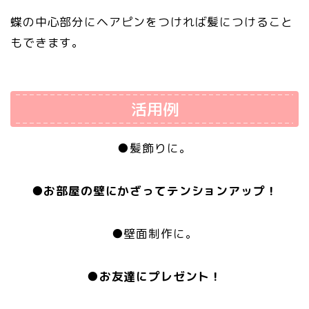
蝶の中心部分にヘアピンをつければ髪につけること
もできます。
活用例
●髪飾りに。
●お部屋の壁にかざってテンションアップ！
●壁面制作に。
●お友達にプレゼント！