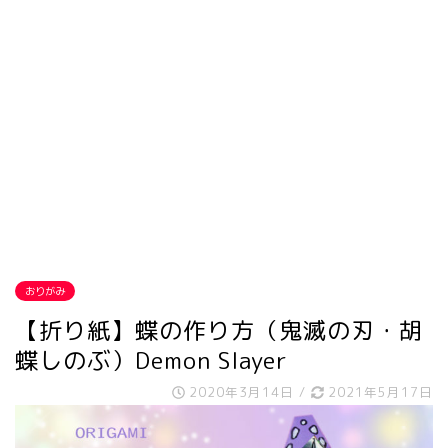
おりがみ
【折り紙】蝶の作り方（鬼滅の刃・胡
蝶しのぶ）Demon Slayer
2020年3月14日
/
2021年5月17日