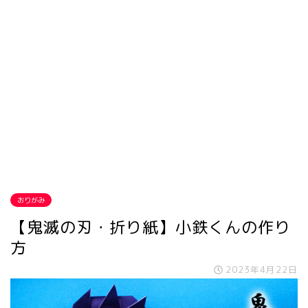
おりがみ
【鬼滅の刃・折り紙】小鉄くんの作り
方
2023年4月22日