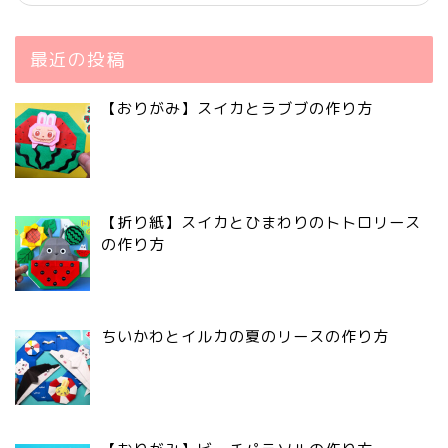
最近の投稿
【おりがみ】スイカとラブブの作り方
【折り紙】スイカとひまわりのトトロリース
の作り方
ちいかわとイルカの夏のリースの作り方