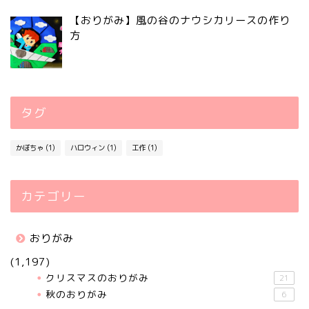
【おりがみ】風の谷のナウシカリースの作り
方
タグ
かぼちゃ
(1)
ハロウィン
(1)
工作
(1)
カテゴリー
おりがみ
(1,197)
クリスマスのおりがみ
21
秋のおりがみ
6