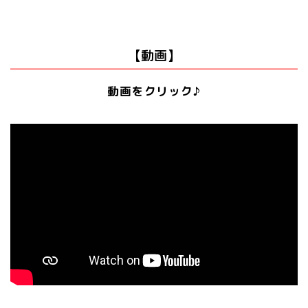
【動画】
動画をクリック♪