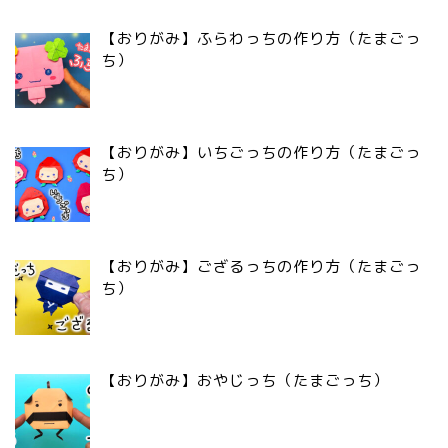
【おりがみ】ふらわっちの作り方（たまごっ
ち）
【おりがみ】いちごっちの作り方（たまごっ
ち）
【おりがみ】ござるっちの作り方（たまごっ
ち）
【おりがみ】おやじっち（たまごっち）