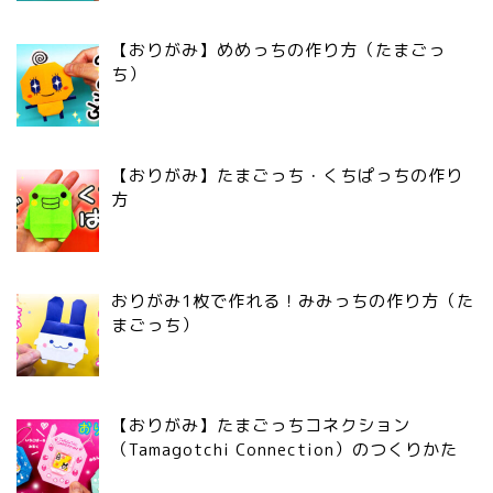
【おりがみ】めめっちの作り方（たまごっ
ち）
【おりがみ】たまごっち・くちぱっちの作り
方
おりがみ1枚で作れる！みみっちの作り方（た
まごっち）
【おりがみ】たまごっちコネクション
（Tamagotchi Connection）のつくりかた