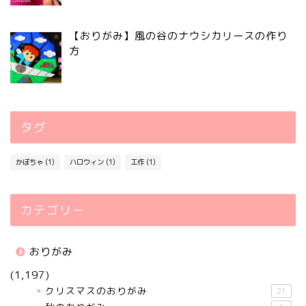
【おりがみ】風の谷のナウシカリースの作り
方
タグ
かぼちゃ
(1)
ハロウィン
(1)
工作
(1)
カテゴリー
おりがみ
(1,197)
クリスマスのおりがみ
21