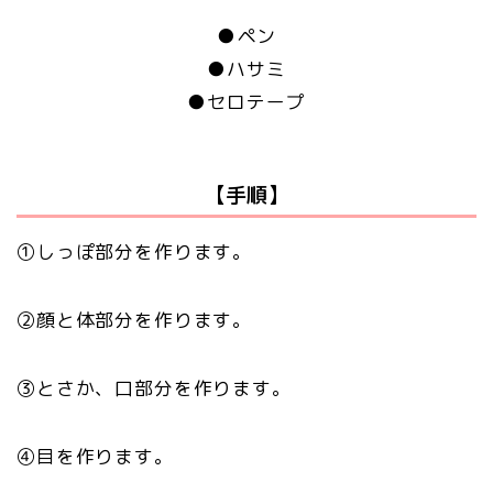
●ペン
●ハサミ
●セロテープ
【手順】
①しっぽ部分を作ります。
②顔と体部分を作ります。
③とさか、口部分を作ります。
④目を作ります。