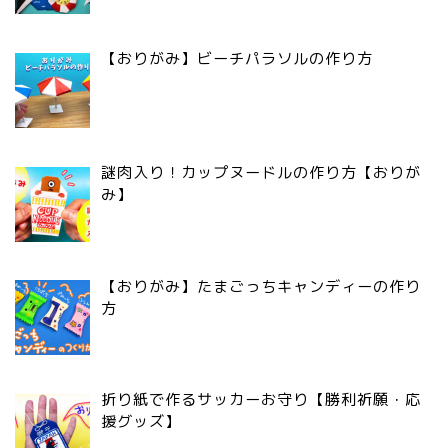
【おりがみ】ビーチパラソルの作り方
謎肉入り！カップヌードルの作り方【おりが
み】
【おりがみ】たまごっちキャンディーの作り
方
折り紙で作るサッカーお守り【勝利祈願・応
援グッズ】