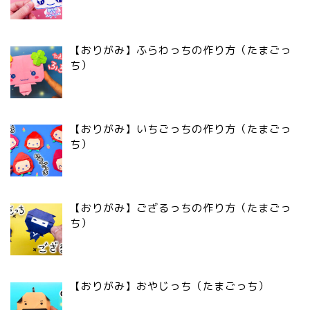
【おりがみ】ふらわっちの作り方（たまごっ
ち）
【おりがみ】いちごっちの作り方（たまごっ
ち）
【おりがみ】ござるっちの作り方（たまごっ
ち）
【おりがみ】おやじっち（たまごっち）