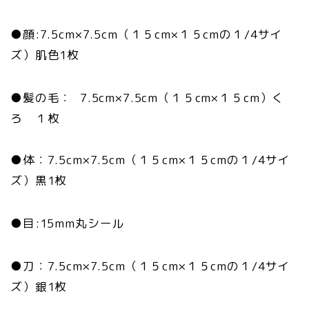
●顔:7.5cm×7.5cm（１５cm×１５cmの１/4サイ
ズ）肌色1枚
●髪の毛： 7.5cm×7.5cm（１５cm×１５cm）く
ろ １枚
●体：7.5cm×7.5cm（１５cm×１５cmの１/4サイ
ズ）黒1枚
●目:15mm丸シール
●刀：7.5cm×7.5cm（１５cm×１５cmの１/4サイ
ズ）銀1枚