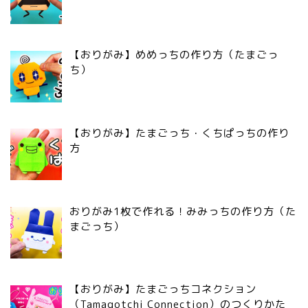
【おりがみ】めめっちの作り方（たまごっ
ち）
【おりがみ】たまごっち・くちぱっちの作り
方
おりがみ1枚で作れる！みみっちの作り方（た
まごっち）
【おりがみ】たまごっちコネクション
（Tamagotchi Connection）のつくりかた