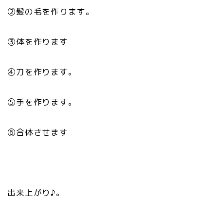
②髪の毛を作ります。
③体を作ります
④刀を作ります。
⑤手を作ります。
⑥合体させます
出来上がり♪。