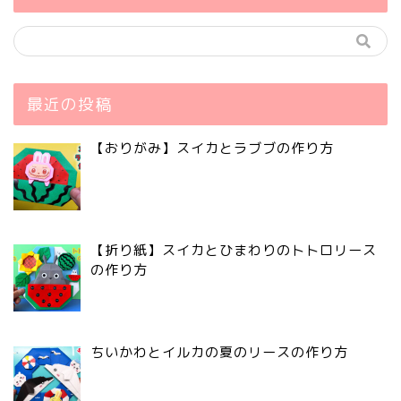
最近の投稿
【おりがみ】スイカとラブブの作り方
【折り紙】スイカとひまわりのトトロリース
の作り方
ちいかわとイルカの夏のリースの作り方