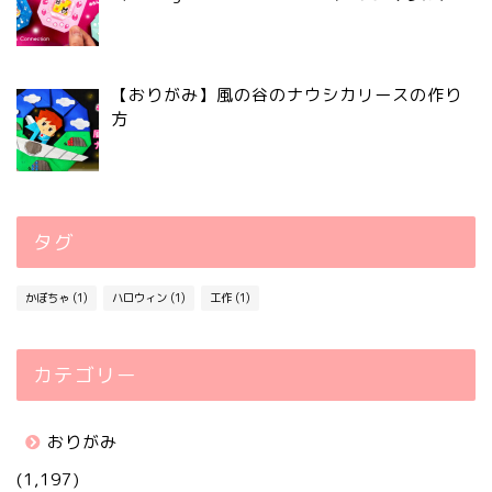
【おりがみ】風の谷のナウシカリースの作り
方
タグ
かぼちゃ
(1)
ハロウィン
(1)
工作
(1)
カテゴリー
おりがみ
(1,197)