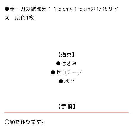
●手・刀の鍔部分：１５cm×１５cmの1/16サイ
ズ 肌色1枚
【道具】
●はさみ
●セロテープ
●ペン
【手順】
①顔を作ります。