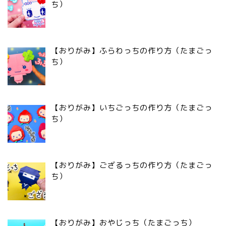
ち）
【おりがみ】ふらわっちの作り方（たまごっ
ち）
【おりがみ】いちごっちの作り方（たまごっ
ち）
【おりがみ】ござるっちの作り方（たまごっ
ち）
【おりがみ】おやじっち（たまごっち）