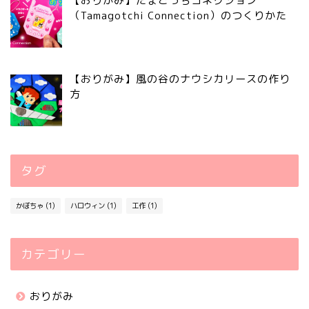
【おりがみ】たまごっちコネクション
（Tamagotchi Connection）のつくりかた
【おりがみ】風の谷のナウシカリースの作り
方
タグ
かぼちゃ
(1)
ハロウィン
(1)
工作
(1)
カテゴリー
おりがみ