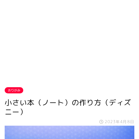
おりがみ
小さい本（ノート）の作り方（ディズ
ニー）
2023年4月8日