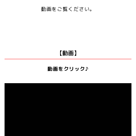
動画をご覧ください。
【動画】
動画をクリック♪