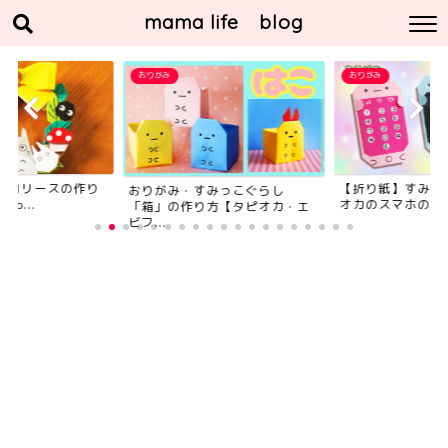
mama life blog
おりがみ
おりがみ
トロリースの作り
【折り紙】すみっ
おりがみ・すみっこぐらし
oto...
オカのスマホの作
「箱」の作り方【タピオカ・エ
ビフ...