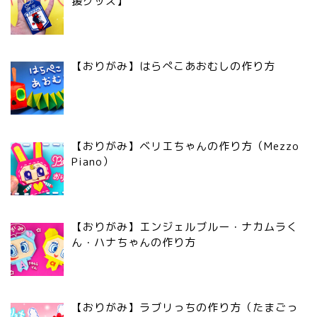
援グッズ】
【おりがみ】はらぺこあおむしの作り方
【おりがみ】ベリエちゃんの作り方（Mezzo
Piano）
【おりがみ】エンジェルブルー・ナカムラく
ん・ハナちゃんの作り方
【おりがみ】ラブリっちの作り方（たまごっ