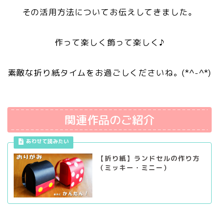
その活用方法についてお伝えしてきました。
作って楽しく飾って楽しく♪
素敵な折り紙タイムをお過ごしくださいね。(*^-^*)
関連作品のご紹介
【折り紙】ランドセルの作り方
（ミッキー・ミニー）