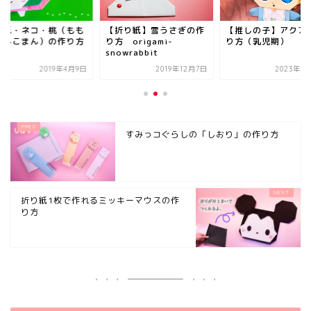
り紙・ネコ・桃（もも
【折り紙】雪うさぎの作
【推しの子】アクア
ゃんこまん）の作り方
り方 origami-
り方（乳児期）
snowrabbit
2019年4月9日
2019年12月7日
2023年5
すみっコぐらしの「しおり」の作り方
折り紙1枚で作れるミッキーマウスの作
り方