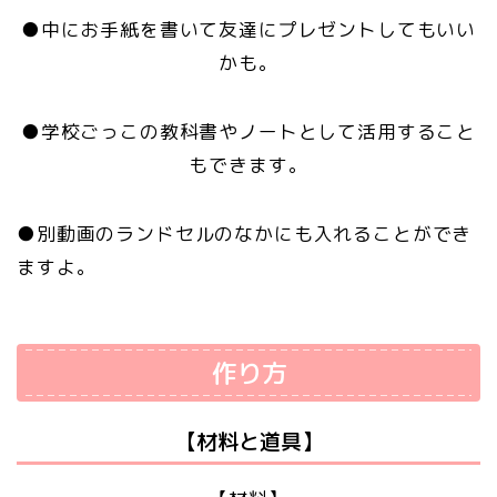
●中にお手紙を書いて友達にプレゼントしてもいい
かも。
●学校ごっこの教科書やノートとして活用すること
もできます。
●別動画のランドセルのなかにも入れることができ
ますよ。
作り方
【材料と道具】