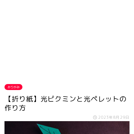
おりがみ
【折り紙】光ピクミンと光ペレットの
作り方
2023年8月29日