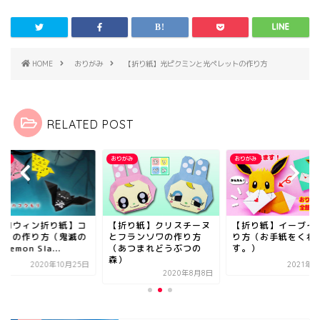
HOME
おりがみ
【折り紙】光ピクミンと光ペレットの作り方
RELATED POST
がみ
おりがみ
おりがみ
ハロウィン折り紙】コ
【折り紙】クリスチーヌ
【折り紙】イーブイ
モリの作り方（鬼滅の
とフランソワの作り方
り方（お手紙をくわ
Demon Sla...
（あつまれどうぶつの
す。）
森）
2020年10月25日
2021年7
2020年8月8日