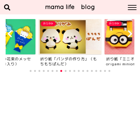
mama life blog
おりがみ
おりがみ
ラの花束のメッセ
折り紙「パンダの作り方」（も
折り紙「ミニオ
ネコ入り）
ちもちぱんだ）
origami minion