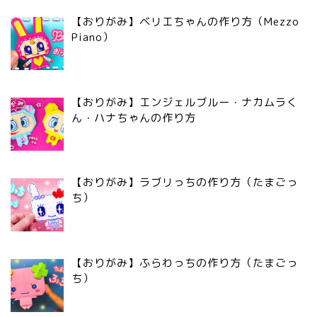
【おりがみ】ベリエちゃんの作り方（Mezzo
Piano）
【おりがみ】エンジェルブルー・ナカムラく
ん・ハナちゃんの作り方
【おりがみ】ラブリっちの作り方（たまごっ
ち）
【おりがみ】ふらわっちの作り方（たまごっ
ち）