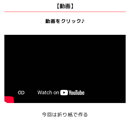
【動画】
動画をクリック♪
今回は折り紙で作る