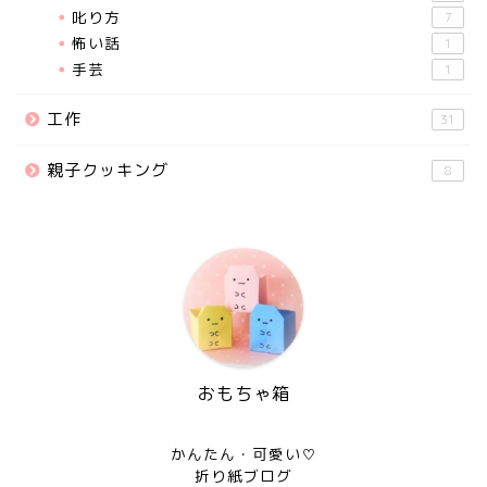
叱り方
7
怖い話
1
手芸
1
工作
31
親子クッキング
8
おもちゃ箱
かんたん・可愛い♡
折り紙ブログ