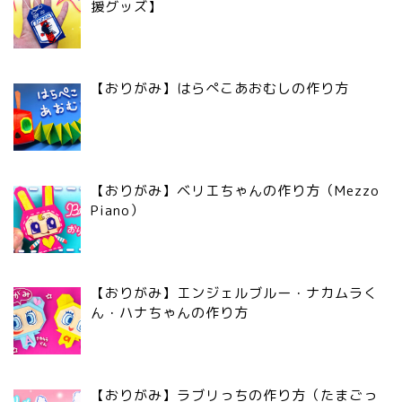
援グッズ】
【おりがみ】はらぺこあおむしの作り方
【おりがみ】ベリエちゃんの作り方（Mezzo
Piano）
【おりがみ】エンジェルブルー・ナカムラく
ん・ハナちゃんの作り方
【おりがみ】ラブリっちの作り方（たまごっ