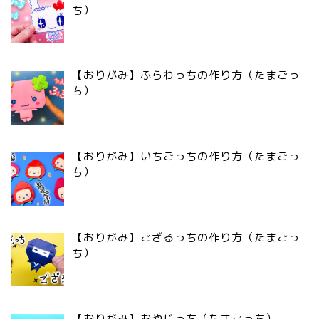
ち）
【おりがみ】ふらわっちの作り方（たまごっ
ち）
【おりがみ】いちごっちの作り方（たまごっ
ち）
【おりがみ】ござるっちの作り方（たまごっ
ち）
【おりがみ】おやじっち（たまごっち）