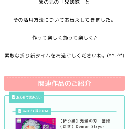
累の兄の「兄蜘蛛」と
その活用方法についてお伝えしてきました。
作って楽しく飾って楽しく♪
素敵な折り紙タイムをお過ごしくださいね。(*^-^*)
関連作品のご紹介
あわせて読みたい
【折り紙】鬼滅の刃 堕姫
（だき）Demon Slayer