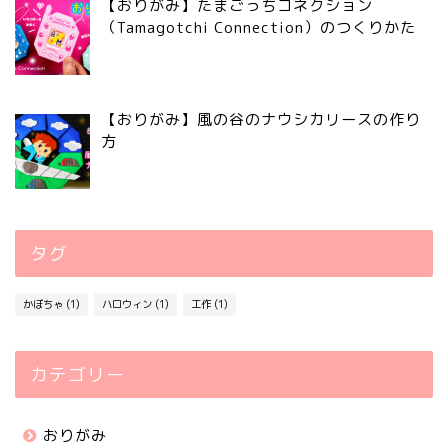
【おりがみ】たまごっちコネクション
（Tamagotchi Connection）のつくりかた
【おりがみ】風の谷のナウシカリースの作り
方
タグ
かぼちゃ
(1)
ハロウィン
(1)
工作
(1)
カテゴリー
おりがみ