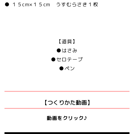
● １５cm×１５cm うすむらさき１枚
【道具】
●はさみ
●セロテープ
●ペン
【つくりかた動画】
動画をクリック♪