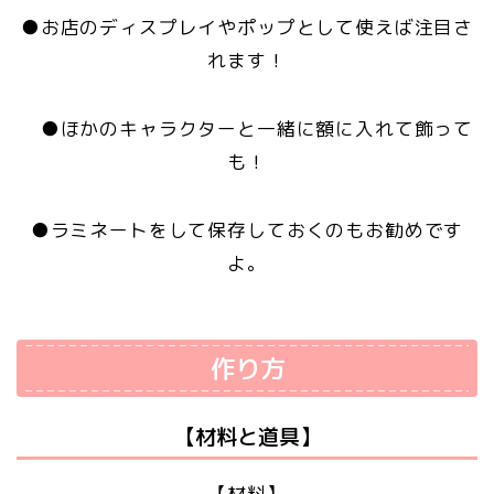
●お店のディスプレイやポップとして使えば注目さ
れます！
●ほかのキャラクターと一緒に額に入れて飾って
も！
●ラミネートをして保存しておくのもお勧めです
よ。
作り方
【材料と道具】
【材料】