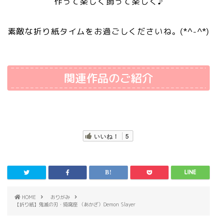
作って楽しく飾って楽しく♪
素敵な折り紙タイムをお過ごしくださいね。(*^-^*)
関連作品のご紹介
いいね！
5
HOME
おりがみ
【折り紙】鬼滅の刃・猗窩座 （あかざ）Demon Slayer