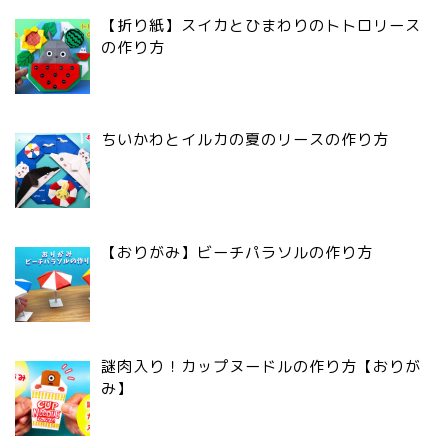
【折り紙】スイカとひまわりのトトロリース
の作り方
ちいかわとイルカの夏のリースの作り方
【おりがみ】ビーチパラソルの作り方
謎肉入り！カップヌードルの作り方【おりが
み】