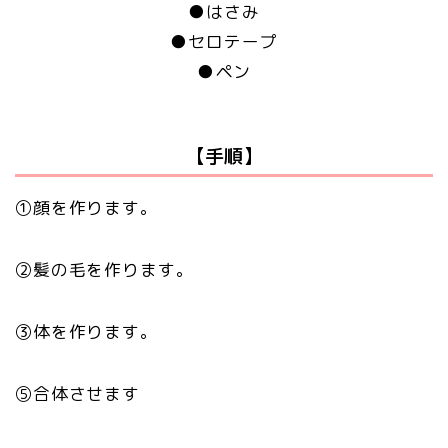
●はさみ
●セロテープ
●ペン
【手順】
①顔を作ります。
②髪の毛を作ります。
③体を作ります。
⑤合体させます