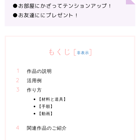
●お部屋にかざってテンションアップ！
●お友達ににプレゼント！
もくじ
[
]
非表示
作品の説明
活用例
作り方
【材料と道具】
【手順】
【動画】
関連作品のご紹介