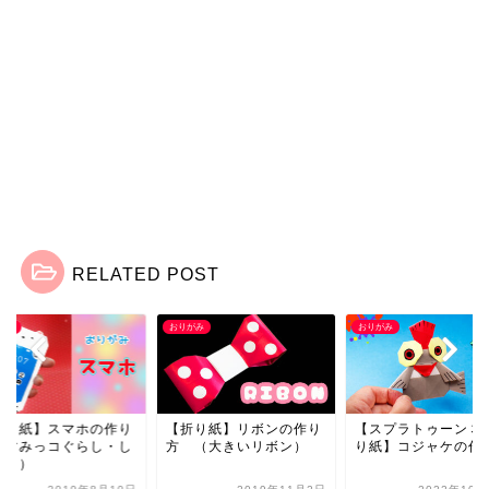
RELATED POST
がみ
おりがみ
おりがみ
折り紙】スマホの作り
【折り紙】リボンの作り
【スプラトゥーン３
（すみっコぐらし・し
方 （大きいリボン）
り紙】コジャケの作
くま）