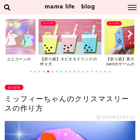
mama life blog
おりがみ
おりがみ
紙】ユニコーンの
【折り紙】タピオカドリンクの
【折り紙】星のカ
作り方
switchゲームの
おりがみ
ミッフィーちゃんのクリスマスリー
スの作り方
2023年12月17日