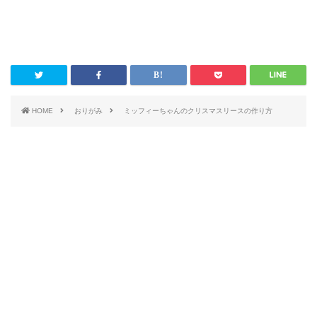
HOME
おりがみ
ミッフィーちゃんのクリスマスリースの作り方