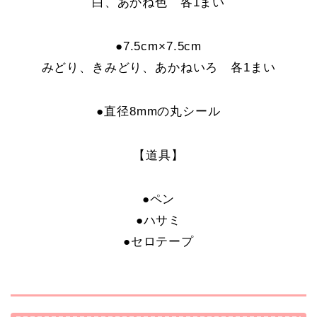
白、あかね色 各1まい
●7.5cm×7.5cm
みどり、きみどり、あかねいろ 各1まい
●直径8mmの丸シール
【道具】
●ペン
●ハサミ
●セロテープ