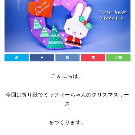
こんにちは。
今回は折り紙でミッフィーちゃんのクリスマスリー
ス
をつくります。