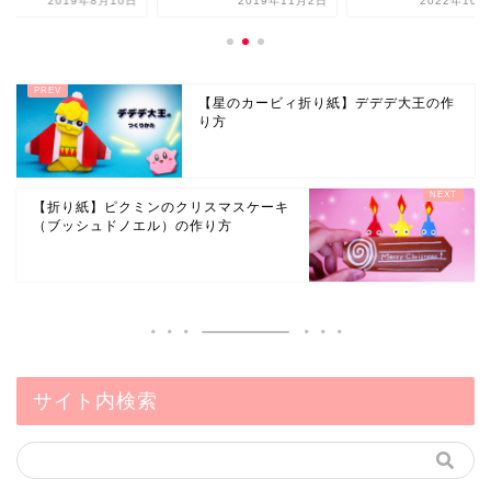
2019年8月10日
2019年11月2日
2022年10月
【星のカービィ折り紙】デデデ大王の作
り方
【折り紙】ピクミンのクリスマスケーキ
（ブッシュドノエル）の作り方
サイト内検索