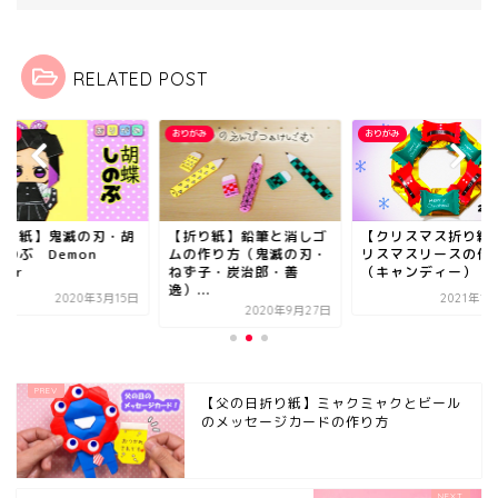
RELATED POST
がみ
おりがみ
おりがみ
折り紙】鬼滅の刃・胡
【折り紙】鉛筆と消しゴ
【クリスマス折り紙
しのぶ Demon
ムの作り方（鬼滅の刃・
リスマスリースの作
yer
ねず子・炭治郎・善
（キャンディー）
逸）...
2020年3月15日
2021年1
2020年9月27日
【父の日折り紙】ミャクミャクとビール
のメッセージカードの作り方