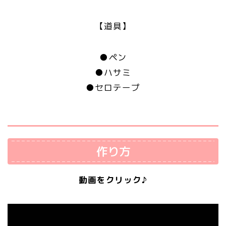
【道具】
●ペン
●ハサミ
●セロテープ
作り方
動画をクリック♪