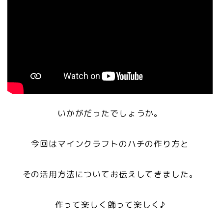
いかがだったでしょうか。
今回はマインクラフトのハチの作り方と
その活用方法についてお伝えしてきました。
作って楽しく飾って楽しく♪