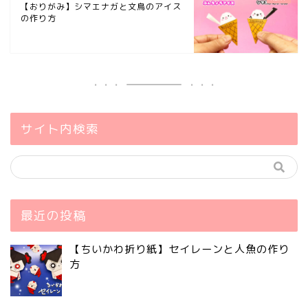
【おりがみ】シマエナガと文鳥のアイス
の作り方
サイト内検索
最近の投稿
【ちいかわ折り紙】セイレーンと人魚の作り
方