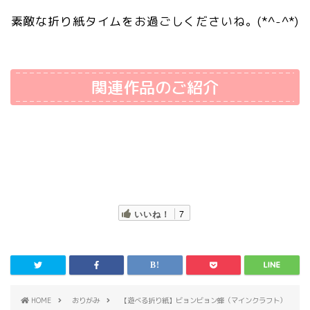
素敵な折り紙タイムをお過ごしくださいね。(*^-^*)
関連作品のご紹介
いいね！
7
HOME
おりがみ
【遊べる折り紙】ビョンビョン蜂（マインクラフト）