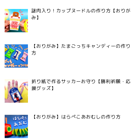
謎肉入り！カップヌードルの作り方【おりが
み】
【おりがみ】たまごっちキャンディーの作り
方
折り紙で作るサッカーお守り【勝利祈願・応
援グッズ】
【おりがみ】はらぺこあおむしの作り方