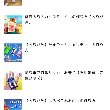
謎肉入り！カップヌードルの作り方【おりが
み】
【おりがみ】たまごっちキャンディーの作り
方
折り紙で作るサッカーお守り【勝利祈願・応
援グッズ】
【おりがみ】はらぺこあおむしの作り方