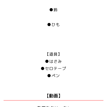
●鈴
●ひも
【道具】
●はさみ
●セロテープ
●ペン
【動画】