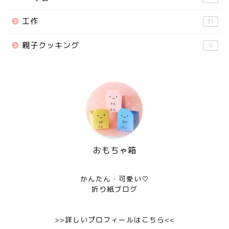
工作
31
親子クッキング
8
おもちゃ箱
かんたん・可愛い♡
折り紙ブログ
>>詳しいプロフィールはこちら<<