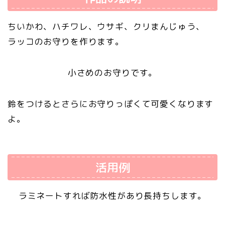
ちいかわ、ハチワレ、ウサギ、クリまんじゅう、
ラッコのお守りを作ります。
小さめのお守りです。
鈴をつけるとさらにお守りっぽくて可愛くなります
よ。
活用例
ラミネートすれば防水性があり長持ちします。