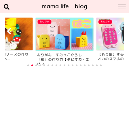
mama life blog
おりがみ
おりがみ
トロリースの作り
【折り紙】すみっ
おりがみ・すみっこぐらし
oto...
オカのスマホの作
「箱」の作り方【タピオカ・エ
ビフ...