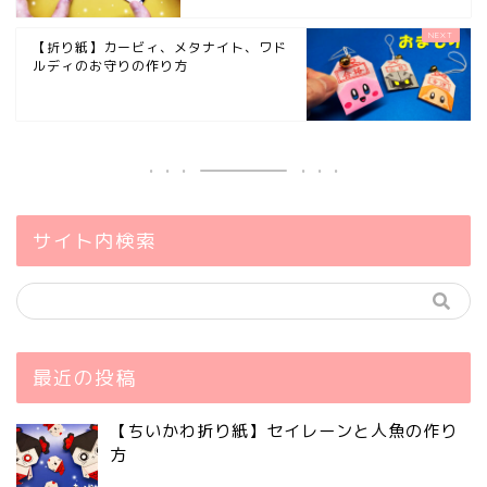
【折り紙】カービィ、メタナイト、ワド
ルディのお守りの作り方
サイト内検索
最近の投稿
【ちいかわ折り紙】セイレーンと人魚の作り
方