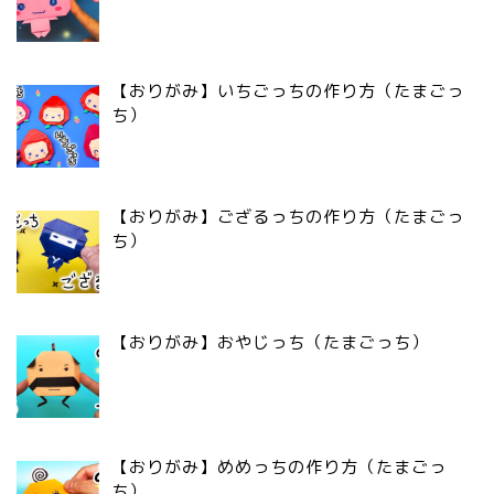
【おりがみ】いちごっちの作り方（たまごっ
ち）
【おりがみ】ござるっちの作り方（たまごっ
ち）
【おりがみ】おやじっち（たまごっち）
【おりがみ】めめっちの作り方（たまごっ
ち）