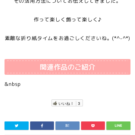
その活用方法についてお伝えしてきました。
作って楽しく飾って楽しく♪
素敵な折り紙タイムをお過ごしくださいね。(*^-^*)
関連作品のご紹介
&nbsp
いいね！
3