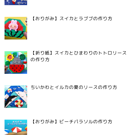
【おりがみ】スイカとラブブの作り方
【折り紙】スイカとひまわりのトトロリース
の作り方
ちいかわとイルカの夏のリースの作り方
【おりがみ】ビーチパラソルの作り方