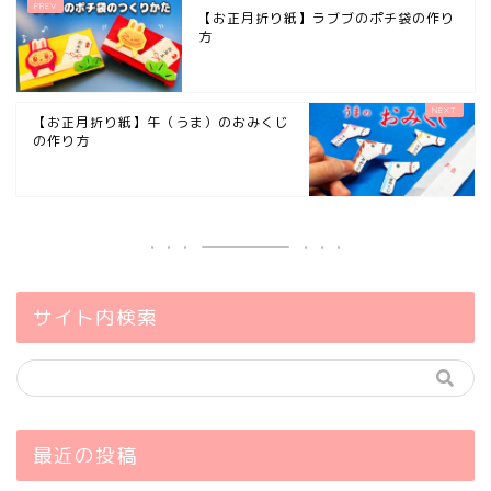
【お正月折り紙】ラブブのポチ袋の作り
方
【お正月折り紙】午（うま）のおみくじ
の作り方
サイト内検索
最近の投稿