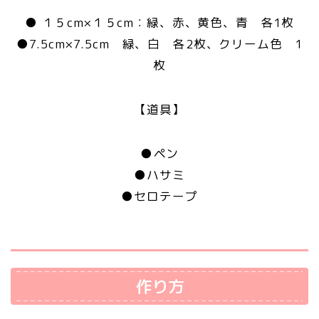
● １５cm×１５cm：緑、赤、黄色、青 各1枚
●7.5cm×7.5cm 緑、白 各2枚、クリーム色 1
枚
【道具】
●ペン
●ハサミ
●セロテープ
作り方