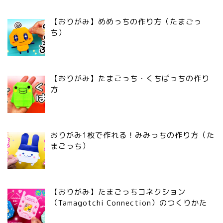
【おりがみ】めめっちの作り方（たまごっ
ち）
【おりがみ】たまごっち・くちぱっちの作り
方
おりがみ1枚で作れる！みみっちの作り方（た
まごっち）
【おりがみ】たまごっちコネクション
（Tamagotchi Connection）のつくりかた