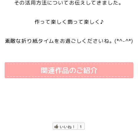
その活用方法についてお伝えしてきました。
作って楽しく飾って楽しく♪
素敵な折り紙タイムをお過ごしくださいね。(*^-^*)
関連作品のご紹介
いいね！
1