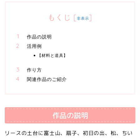
もくじ
[
]
非表示
作品の説明
活用例
【材料と道具】
作り方
関連作品のご紹介
作品の説明
リースの土台に富士山、扇子、初日の出、松、ちい