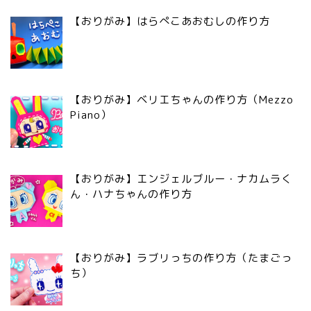
【おりがみ】はらぺこあおむしの作り方
【おりがみ】ベリエちゃんの作り方（Mezzo
Piano）
【おりがみ】エンジェルブルー・ナカムラく
ん・ハナちゃんの作り方
【おりがみ】ラブリっちの作り方（たまごっ
ち）