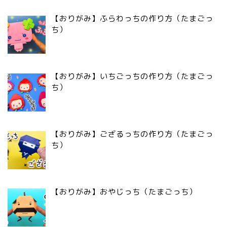
【おりがみ】ふらわっちの作り方（たまごっ
ち）
【おりがみ】いちごっちの作り方（たまごっ
ち）
【おりがみ】ござるっちの作り方（たまごっ
ち）
【おりがみ】おやじっち（たまごっち）