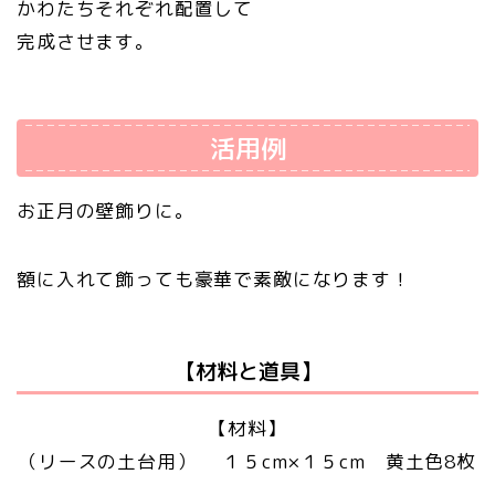
かわたちそれぞれ配置して
完成させます。
活用例
お正月の壁飾りに。
額に入れて飾っても豪華で素敵になります！
【材料と道具】
【材料】
（リースの土台用） １５cm×１５cm 黄土色8枚