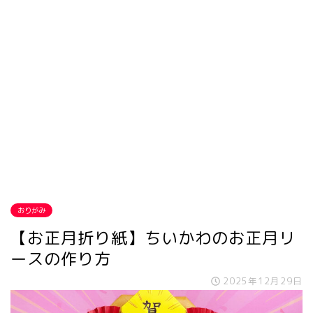
おりがみ
【お正月折り紙】ちいかわのお正月リ
ースの作り方
2025年12月29日