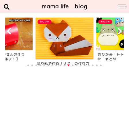
mama life blog
おりがみ
おりがみ
ンドセルの作り
おりがみ「トトロ
作れるよ！】
た まとめ
折り紙で作る「リス」の作り方