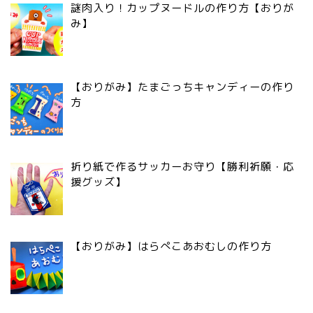
謎肉入り！カップヌードルの作り方【おりが
み】
【おりがみ】たまごっちキャンディーの作り
方
折り紙で作るサッカーお守り【勝利祈願・応
援グッズ】
【おりがみ】はらぺこあおむしの作り方