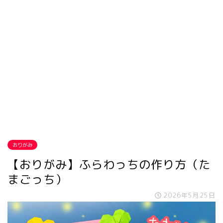
おりがみ
【おりがみ】ふらわっちの作り方（た
まごっち）
2026年5月25日