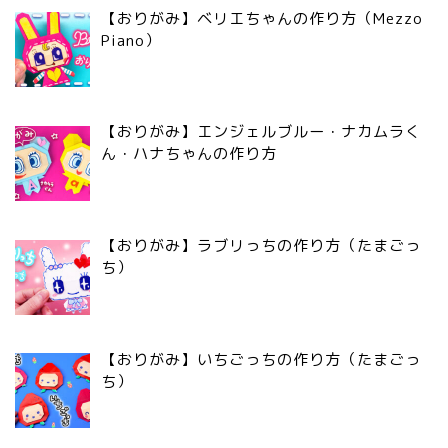
【おりがみ】ベリエちゃんの作り方（Mezzo
Piano）
【おりがみ】エンジェルブルー・ナカムラく
ん・ハナちゃんの作り方
【おりがみ】ラブリっちの作り方（たまごっ
ち）
【おりがみ】いちごっちの作り方（たまごっ
ち）