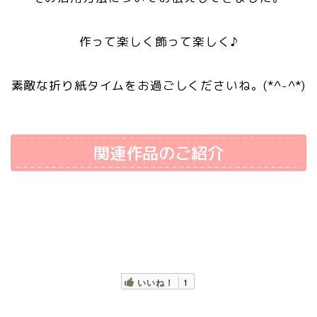
作って楽しく飾って楽しく♪
素敵な折り紙タイムをお過ごしくださいね。(*^-^*)
関連作品のご紹介
いいね！
1