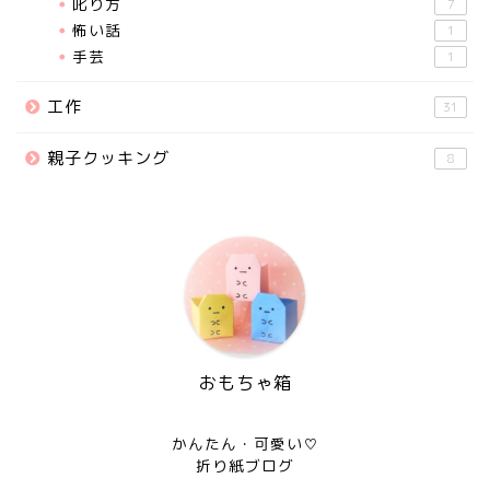
叱り方
7
怖い話
1
手芸
1
工作
31
親子クッキング
8
おもちゃ箱
かんたん・可愛い♡
折り紙ブログ