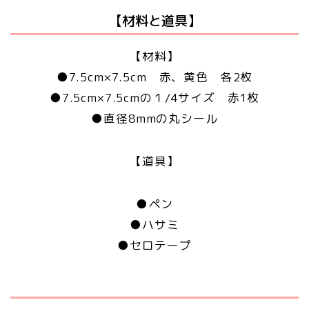
【材料と道具】
【材料】
●7.5cm×7.5cm 赤、黄色 各2枚
●7.5cm×7.5cmの１/4サイズ 赤1枚
●直径8mmの丸シール
【道具】
●ペン
●ハサミ
●セロテープ