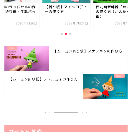
トロのランドセルの作
【折り紙】マイメロディ
西九州新幹線「かも
方（折り紙・牛乳パッ
ーの作り方
の作り方（かんたん
）
紙）
2020年2月9日
2022年7月24日
2022年10
【ムーミン折り紙】スナフキンの作り方
【ムーミン折り紙】リトルミイの作り方
サイト内検索