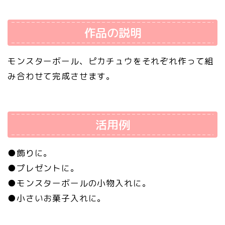
作品の説明
モンスターボール、ピカチュウをそれぞれ作って組
み合わせて完成させます。
活用例
●飾りに。
●プレゼントに。
●モンスターボールの小物入れに。
●小さいお菓子入れに。