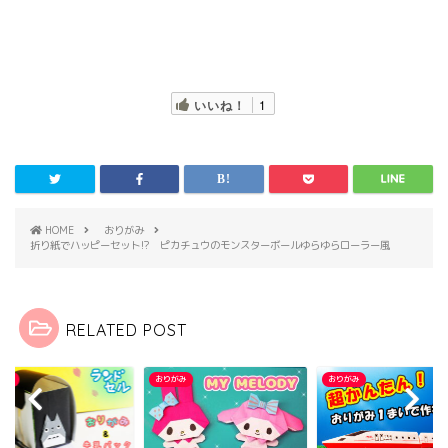
いいね！
1
HOME
おりがみ
折り紙でハッピーセット⁉ ピカチュウのモンスターボールゆらゆらローラー風
RELATED POST
がみ
おりがみ
おりがみ