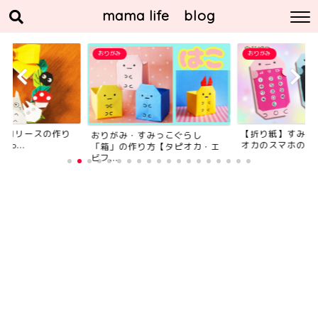
mama life blog
おりがみ
おりがみ
トロリースの作り
【折り紙】すみっ
おりがみ・すみっこぐらし
oto...
オカのスマホの作
「箱」の作り方【タピオカ・エ
ビフ...