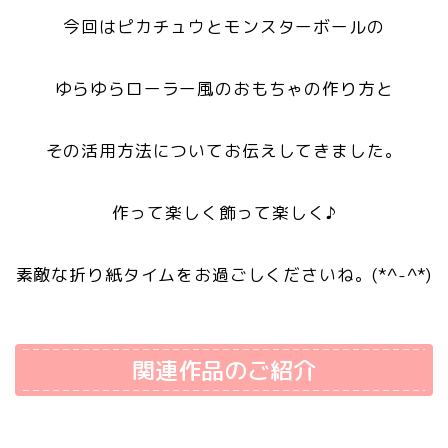
今回はピカチュウとモンスターボールの
ゆらゆらローラー風のおもちゃの作り方と
その活用方法についてお伝えしてきました。
作って楽しく飾って楽しく♪
素敵な折り紙タイムをお過ごしくださいね。(*^-^*)
関連作品のご紹介