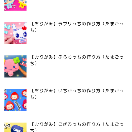
【おりがみ】ラブリっちの作り方（たまごっ
ち）
【おりがみ】ふらわっちの作り方（たまごっ
ち）
【おりがみ】いちごっちの作り方（たまごっ
ち）
【おりがみ】ござるっちの作り方（たまごっ
ち）